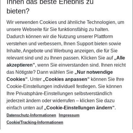
Ihnen das beste Erlebnis zu
09.08.26
–
07.08.27
5-8 Nächte
bieten?
Wer wird verreisen
2 Erwachsene
Keine Kinder
Wir verwenden Cookies und ähnliche Technologien, um
unsere Webseite für Sie funktionsfähig zu halten.
Mehr Filter anzeigen
Dadurch können wir die Nutzung unserer Plattform
verstehen und verbessern, Ihnen Support bieten sowie
Inhalte, Angebote und Werbung anzeigen, die für Sie
relevant sind und zu Ihnen passen. Klicken Sie auf
„Alle
akzeptieren“
, wenn Sie einverstanden sind. Ihnen reicht
das Nötigste? Dann wählen Sie
„Nur notwendige
Footer
Cookies“
. Unter
„Cookies anpassen“
können Sie Ihre
Footer navigation
Cookie-Einstellungen individuell festlegen. Sie können
Über uns
Ihre Privatsphäre-Einstellungen selbstverständlich
AGB
jederzeit ändern oder widerrufen – klicken Sie dazu
Service & Hilfe
Cookie-Einstellungen ändern
einfach unten auf
„Cookie-Einstellungen ändern“
.
Barrierefreies Reisen
Datenschutz-Informationen
Impressum
Cookie-Richtlinie
Folgen Sie uns
Check-in
Cookie/Tracking-Informationen
Datenschutz
FAQ
Impressum