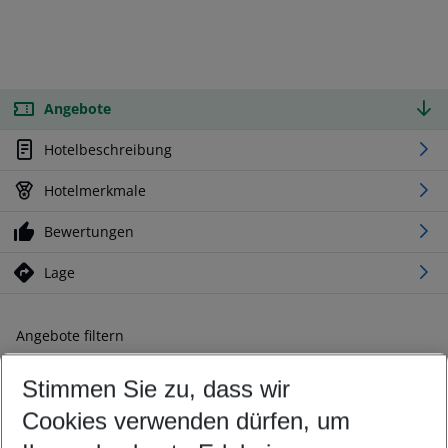
Angebote
Hotelbeschreibung
Hotelmerkmale
Bewertungen
Lage
Angebote filtern
Ändern Sie Ihre Kriterien nach Ihren Wünschen
Stimmen Sie zu, dass wir
Abflughafen wählen
Beliebiger Abflughafen
Cookies verwenden dürfen, um
Reisezeitraum wählen