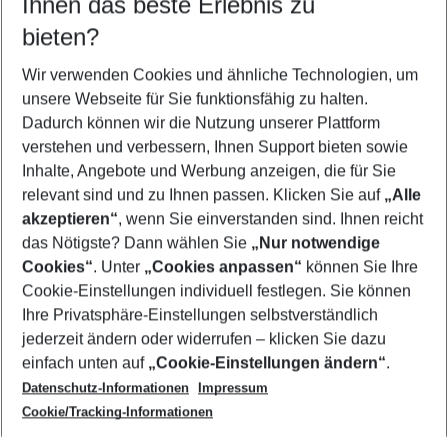
Ihnen das beste Erlebnis zu
09.08.26
–
07.08.27
5-8 Nächte
bieten?
Wer wird verreisen
2 Erwachsene
Keine Kinder
Wir verwenden Cookies und ähnliche Technologien, um
unsere Webseite für Sie funktionsfähig zu halten.
Mehr Filter anzeigen
Dadurch können wir die Nutzung unserer Plattform
verstehen und verbessern, Ihnen Support bieten sowie
Inhalte, Angebote und Werbung anzeigen, die für Sie
relevant sind und zu Ihnen passen. Klicken Sie auf
„Alle
akzeptieren“
, wenn Sie einverstanden sind. Ihnen reicht
das Nötigste? Dann wählen Sie
„Nur notwendige
Footer
Cookies“
. Unter
„Cookies anpassen“
können Sie Ihre
Footer navigation
Cookie-Einstellungen individuell festlegen. Sie können
Über uns
Ihre Privatsphäre-Einstellungen selbstverständlich
AGB
jederzeit ändern oder widerrufen – klicken Sie dazu
Service & Hilfe
Cookie-Einstellungen ändern
einfach unten auf
„Cookie-Einstellungen ändern“
.
Barrierefreies Reisen
Datenschutz-Informationen
Impressum
Cookie-Richtlinie
Folgen Sie uns
Check-in
Cookie/Tracking-Informationen
Datenschutz
FAQ
Impressum