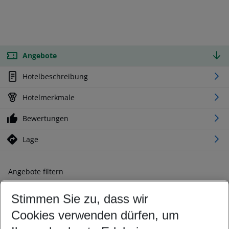
Angebote
Hotelbeschreibung
Hotelmerkmale
Bewertungen
Lage
Angebote filtern
Ändern Sie Ihre Kriterien nach Ihren Wünschen
Stimmen Sie zu, dass wir
Abflughafen wählen
Beliebiger Abflughafen
Cookies verwenden dürfen, um
Reisezeitraum wählen