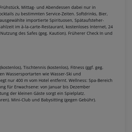
. Frühstück, Mittag- und Abendessen dabei nur in
tails zu bestimmten Service-Zeiten. Softdrinks, Bier,
ausgewählte importierte Spirituosen, Spätaufsteher-
hlzeit im à-la-carte-Restaurant, kostenloses Internet, 24
 Nutzung des Safes (geg. Kaution). Früherer Check In und
ostenlos), Tischtennis (kostenlos), Fitness (ggf. geg.
rden Wassersportarten wie Wasser-Ski und
liegt nur 400 m vom Hotel entfernt. Wellness: Spa-Bereich
g für Erwachsene: von Januar bis Dezember
g der kleinen Gäste sorgt ein Spielplatz.
ren). Mini-Club und Babysitting (gegen Gebühr).