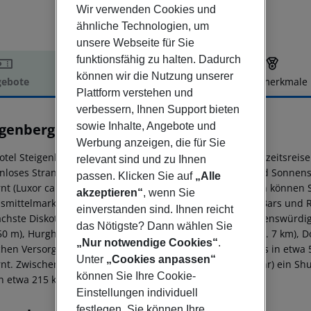
Wir verwenden Cookies und
ähnliche Technologien, um
unsere Webseite für Sie
funktionsfähig zu halten. Dadurch
können wir die Nutzung unserer
ebote
Hotelbeschreibung
Hotelmerkmale
Plattform verstehen und
elbeschreibung
verbessern, Ihnen Support bieten
sowie Inhalte, Angebote und
igenberger Aqua Magic
5
Werbung anzeigen, die für Sie
otel Steigenberger Aqua Magic , beliebt speziell bei Hochzeitsreis
relevant sind und zu Ihnen
enloses Strand-Shuttle). Am Strand sind Sonnenliegen und Sonnensc
passen. Klicken Sie auf
„Alle
rnt (Luxor ca. 290 km, Hurghada City ca. 14 km). Einkaufen können 
akzeptieren“
, wenn Sie
smittelmarkt in ca. 100 m Entfernung. Zu den nächsten Bars und 
einverstanden sind. Ihnen reicht
ächste Diskothek liegt rund 100 m entfernt. Folgende Sehenswürd
das Nötigste? Dann wählen Sie
250 m), Hurghada Grand Aquarium (ca. 3 km), Sand city (ca. 7 km), D
„Nur notwendige Cookies“
.
ichen Versorgung im Notfall befindet sich ein Krankenhaus in etwa 
Unter
„Cookies anpassen“
rnt. Zwischen Hotel und Flughafen verkehrt (gegen Gebühr) ein Shut
können Sie Ihre Cookie-
 in etwa 215 km Entfernung.
Einstellungen individuell
festlegen. Sie können Ihre