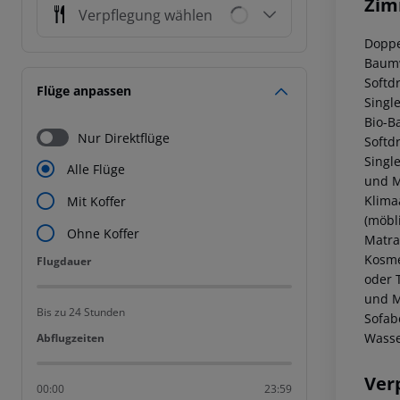
Zim
Verpflegung wählen
Doppe
Baumw
Softd
Flüge anpassen
Single
Bio-B
Nur Direktflüge
Softd
Singl
Alle Flüge
und M
Klima
Mit Koffer
(möbl
Ohne Koffer
Matra
Kosme
Flugdauer
Flugdauer
oder 
und M
Bis zu 24 Stunden
Sofab
Wasse
Abflugzeiten
Abflugzeiten
Ver
00:00
23:59