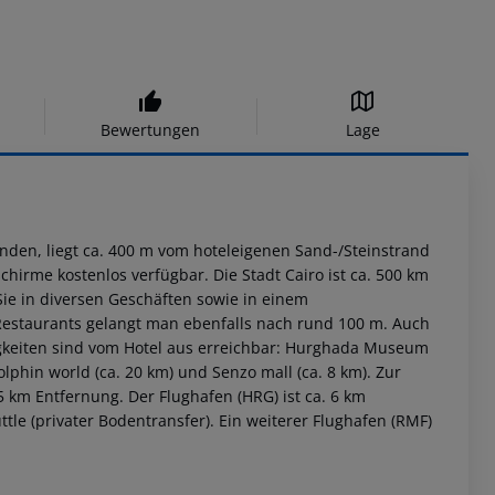
Bewertungen
Lage
enden, liegt ca. 400 m vom hoteleigenen Sand-/Steinstrand
hirme kostenlos verfügbar. Die Stadt Cairo ist ca. 500 km
Sie in diversen Geschäften sowie in einem
Restaurants gelangt man ebenfalls nach rund 100 m. Auch
igkeiten sind vom Hotel aus erreichbar: Hurghada Museum
olphin world (ca. 20 km) und Senzo mall (ca. 8 km). Zur
5 km Entfernung. Der Flughafen (HRG) ist ca. 6 km
tle (privater Bodentransfer). Ein weiterer Flughafen (RMF)