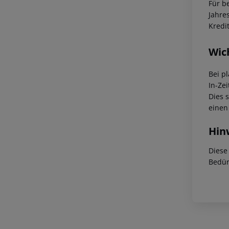
Für b
Jahre
Kredi
Wic
Bei p
In-Zei
Dies 
einen
Hin
Diese
Bedür