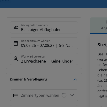
Abflughafen wählen
Ang
Beliebiger Abflughafen
Hot
Reisezeitraum wählen
Ste
09.08.26
–
07.08.27
5-8 Nächte
Das H
Wer wird verreisen
(kost
2 Erwachsene
Keine Kinder
entfe
Leben
die n
Zimmer & Verpflegung
(ca. 
ärztl
entfe
Zimmertypen wählen
liegt