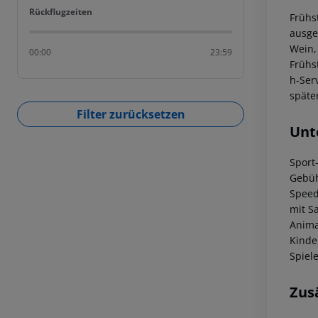
Rückflugzeiten
Rückflugzeiten
Frühs
ausge
Wein,
00:00
23:59
Frühs
h-Ser
späte
Filter zurücksetzen
Unt
Sport-
Gebüh
Speed
mit S
Anima
Kinde
Spiel
Zus