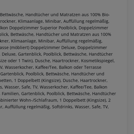
), Bettwäsche, Handtücher und Matratzen aus 100% Bio-
rockner, Klimaanlage, Minibar, Auffüllung regelmäßig,
lkon
Doppelzimmer Superior Poolblick, Doppelzimmer
lblick, Bettwäsche, Handtücher und Matratzen aus 100%
kner, Klimaanlage, Minibar, Auffüllung regelmäßig,
asse (möbliert)
Doppelzimmer Deluxe, Doppelzimmer
 Deluxe, Gartenblick, Poolblick, Bettwäsche, Handtücher
ize oder 1 Twin), Dusche, Haartrockner, Kosmetikspiegel,
TV, Wasserkocher, Kaffee/Tee, Balkon oder Terrasse
 Gartenblick, Poolblick, Bettwäsche, Handtücher und
 akzeptieren
tten, 1 Doppelbett (Kingsize), Dusche, Haartrockner,
s, Wasser, Safe, TV, Wasserkocher, Kaffee/Tee, Balkon
 Familien, Gartenblick, Poolblick, Bettwäsche, Handtücher
inierter Wohn-/Schlafraum, 1 Doppelbett (Kingsize), 2
, Auffüllung regelmäßig, Softdrinks, Wasser, Safe, TV,