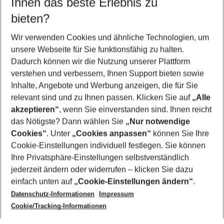
Ihnen das beste Erlebnis zu
09.08.26
–
07.08.27
5-8 Nächte
bieten?
Wer wird verreisen
2 Erwachsene
Keine Kinder
Wir verwenden Cookies und ähnliche Technologien, um
unsere Webseite für Sie funktionsfähig zu halten.
Mehr Filter anzeigen
Dadurch können wir die Nutzung unserer Plattform
verstehen und verbessern, Ihnen Support bieten sowie
Inhalte, Angebote und Werbung anzeigen, die für Sie
relevant sind und zu Ihnen passen. Klicken Sie auf
„Alle
akzeptieren“
, wenn Sie einverstanden sind. Ihnen reicht
das Nötigste? Dann wählen Sie
„Nur notwendige
Footer
Cookies“
. Unter
„Cookies anpassen“
können Sie Ihre
Footer navigation
Cookie-Einstellungen individuell festlegen. Sie können
Über uns
Ihre Privatsphäre-Einstellungen selbstverständlich
AGB
jederzeit ändern oder widerrufen – klicken Sie dazu
Service & Hilfe
Cookie-Einstellungen ändern
einfach unten auf
„Cookie-Einstellungen ändern“
.
Barrierefreies Reisen
Datenschutz-Informationen
Impressum
Cookie-Richtlinie
Folgen Sie uns
Check-in
Cookie/Tracking-Informationen
Datenschutz
FAQ
Impressum