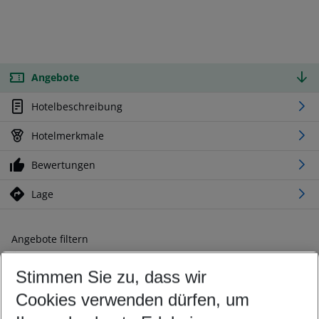
Angebote
Hotelbeschreibung
Hotelmerkmale
Bewertungen
Lage
Angebote filtern
Ändern Sie Ihre Kriterien nach Ihren Wünschen
Stimmen Sie zu, dass wir
Abflughafen wählen
Beliebiger Abflughafen
Cookies verwenden dürfen, um
Reisezeitraum wählen