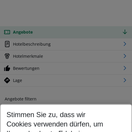
Angebote
Hotelbeschreibung
Hotelmerkmale
Bewertungen
Lage
Angebote filtern
Ändern Sie Ihre Kriterien nach Ihren Wünschen
Stimmen Sie zu, dass wir
Abflughafen wählen
Beliebiger Abflughafen
Cookies verwenden dürfen, um
Reisezeitraum wählen