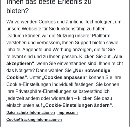
Ihnen das beste Erlebnis zu
10.08.26
–
08.08.27
5-8 Nächte
bieten?
Wer wird verreisen
2 Erwachsene
Keine Kinder
Wir verwenden Cookies und ähnliche Technologien, um
unsere Webseite für Sie funktionsfähig zu halten.
Mehr Filter anzeigen
Dadurch können wir die Nutzung unserer Plattform
verstehen und verbessern, Ihnen Support bieten sowie
Inhalte, Angebote und Werbung anzeigen, die für Sie
relevant sind und zu Ihnen passen. Klicken Sie auf
„Alle
akzeptieren“
, wenn Sie einverstanden sind. Ihnen reicht
das Nötigste? Dann wählen Sie
„Nur notwendige
Footer
Cookies“
. Unter
„Cookies anpassen“
können Sie Ihre
Footer navigation
Cookie-Einstellungen individuell festlegen. Sie können
Über uns
Ihre Privatsphäre-Einstellungen selbstverständlich
AGB
jederzeit ändern oder widerrufen – klicken Sie dazu
Service & Hilfe
Cookie-Einstellungen ändern
einfach unten auf
„Cookie-Einstellungen ändern“
.
Barrierefreies Reisen
Datenschutz-Informationen
Impressum
Cookie-Richtlinie
Folgen Sie uns
Check-in
Cookie/Tracking-Informationen
Datenschutz
FAQ
Impressum