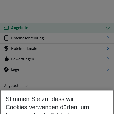
Angebote
Hotelbeschreibung
Hotelmerkmale
Bewertungen
Lage
Angebote filtern
Ändern Sie Ihre Kriterien nach Ihren Wünschen
Stimmen Sie zu, dass wir
Abflughafen wählen
Beliebiger Abflughafen
Cookies verwenden dürfen, um
Reisezeitraum wählen