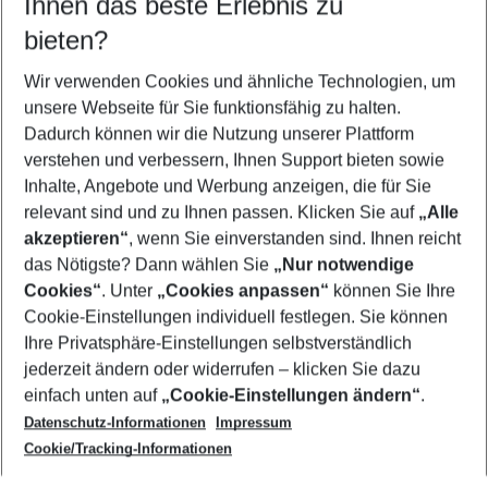
Ihnen das beste Erlebnis zu
08.08.26
–
06.08.27
5-8 Nächte
bieten?
Wer wird verreisen
2 Erwachsene
Keine Kinder
Wir verwenden Cookies und ähnliche Technologien, um
unsere Webseite für Sie funktionsfähig zu halten.
Mehr Filter anzeigen
Dadurch können wir die Nutzung unserer Plattform
verstehen und verbessern, Ihnen Support bieten sowie
Inhalte, Angebote und Werbung anzeigen, die für Sie
relevant sind und zu Ihnen passen. Klicken Sie auf
„Alle
akzeptieren“
, wenn Sie einverstanden sind. Ihnen reicht
das Nötigste? Dann wählen Sie
„Nur notwendige
Footer
Cookies“
. Unter
„Cookies anpassen“
können Sie Ihre
Footer navigation
Cookie-Einstellungen individuell festlegen. Sie können
Über uns
Ihre Privatsphäre-Einstellungen selbstverständlich
AGB
jederzeit ändern oder widerrufen – klicken Sie dazu
Service & Hilfe
Cookie-Einstellungen ändern
einfach unten auf
„Cookie-Einstellungen ändern“
.
Barrierefreies Reisen
Datenschutz-Informationen
Impressum
Cookie-Richtlinie
Folgen Sie uns
Check-in
Cookie/Tracking-Informationen
Datenschutz
FAQ
Impressum