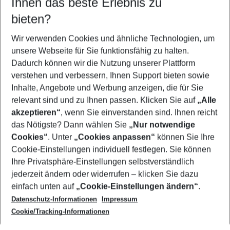
Ihnen das beste Erlebnis zu
10.08.26
–
08.08.27
5-8 Nächte
bieten?
Wer wird verreisen
2 Erwachsene
Keine Kinder
Wir verwenden Cookies und ähnliche Technologien, um
unsere Webseite für Sie funktionsfähig zu halten.
Mehr Filter anzeigen
Dadurch können wir die Nutzung unserer Plattform
verstehen und verbessern, Ihnen Support bieten sowie
Inhalte, Angebote und Werbung anzeigen, die für Sie
relevant sind und zu Ihnen passen. Klicken Sie auf
„Alle
akzeptieren“
, wenn Sie einverstanden sind. Ihnen reicht
das Nötigste? Dann wählen Sie
„Nur notwendige
Footer
Cookies“
. Unter
„Cookies anpassen“
können Sie Ihre
Footer navigation
Cookie-Einstellungen individuell festlegen. Sie können
Über uns
Ihre Privatsphäre-Einstellungen selbstverständlich
AGB
jederzeit ändern oder widerrufen – klicken Sie dazu
Service & Hilfe
Cookie-Einstellungen ändern
einfach unten auf
„Cookie-Einstellungen ändern“
.
Barrierefreies Reisen
Datenschutz-Informationen
Impressum
Cookie-Richtlinie
Folgen Sie uns
Check-in
Cookie/Tracking-Informationen
Datenschutz
FAQ
Impressum