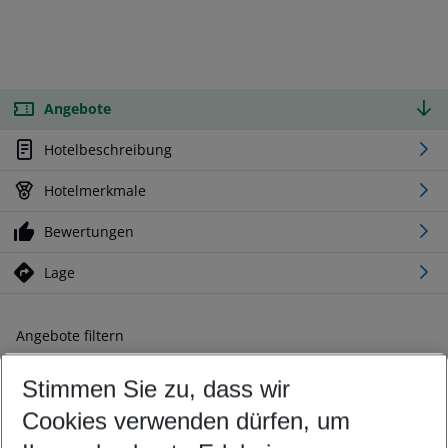
Angebote
Hotelbeschreibung
Hotelmerkmale
Bewertungen
Lage
Angebote filtern
Ändern Sie Ihre Kriterien nach Ihren Wünschen
Stimmen Sie zu, dass wir
Abflughafen wählen
Beliebiger Abflughafen
Cookies verwenden dürfen, um
Reisezeitraum wählen