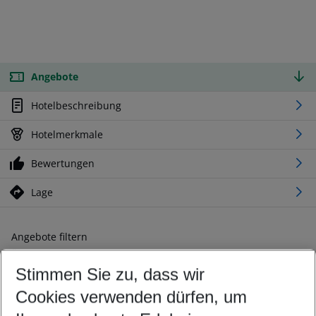
Angebote
Hotelbeschreibung
Hotelmerkmale
Bewertungen
Lage
Angebote filtern
Ändern Sie Ihre Kriterien nach Ihren Wünschen
Stimmen Sie zu, dass wir
Abflughafen wählen
Beliebiger Abflughafen
Cookies verwenden dürfen, um
Reisezeitraum wählen