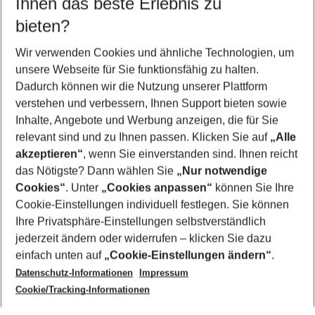
Ihnen das beste Erlebnis zu
11.08.26
–
09.08.27
5-8 Nächte
bieten?
Wer wird verreisen
2 Erwachsene
Keine Kinder
Wir verwenden Cookies und ähnliche Technologien, um
unsere Webseite für Sie funktionsfähig zu halten.
Mehr Filter anzeigen
Dadurch können wir die Nutzung unserer Plattform
verstehen und verbessern, Ihnen Support bieten sowie
Inhalte, Angebote und Werbung anzeigen, die für Sie
relevant sind und zu Ihnen passen. Klicken Sie auf
„Alle
akzeptieren“
, wenn Sie einverstanden sind. Ihnen reicht
das Nötigste? Dann wählen Sie
„Nur notwendige
Footer
Cookies“
. Unter
„Cookies anpassen“
können Sie Ihre
Footer navigation
Cookie-Einstellungen individuell festlegen. Sie können
Über uns
Ihre Privatsphäre-Einstellungen selbstverständlich
AGB
jederzeit ändern oder widerrufen – klicken Sie dazu
Service & Hilfe
Cookie-Einstellungen ändern
einfach unten auf
„Cookie-Einstellungen ändern“
.
Barrierefreies Reisen
Datenschutz-Informationen
Impressum
Cookie-Richtlinie
Folgen Sie uns
Check-in
Cookie/Tracking-Informationen
Datenschutz
FAQ
Impressum