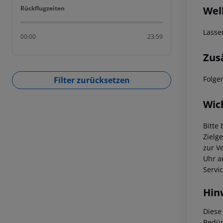
Rückflugzeiten
Wel
Rückflugzeiten
Lasse
00:00
23:59
Zus
Folge
Filter zurücksetzen
Wic
Bitte
Zielg
zur V
Uhr a
Servi
Hin
Diese
Bedür