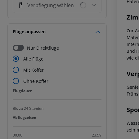
Häfen
Verpflegung wählen
Zim
Zur A
Flüge anpassen
Mater
Inter
Nur Direktflüge
und H
wie d
Alle Flüge
Mit Koffer
Ver
Ohne Koffer
Genie
Flugdauer
Flugdauer
Frühs
Spo
Bis zu 24 Stunden
Abflugzeiten
Abflugzeiten
Wasse
sein 
00:00
23:59