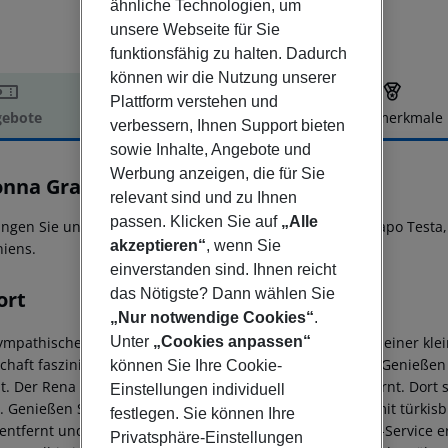
ähnliche Technologien, um
unsere Webseite für Sie
funktionsfähig zu halten. Dadurch
können wir die Nutzung unserer
Plattform verstehen und
ebote
Hotelbeschreibung
Hotelmerkmale
verbessern, Ihnen Support bieten
elbeschreibung
sowie Inhalte, Angebote und
Werbung anzeigen, die für Sie
onna Grand Hotel Capo Testa
relevant sind und zu Ihnen
5
passen. Klicken Sie auf
„Alle
ingen Sie unvergessliche Tage im Colonna Grand Hotel Capo Testa
akzeptieren“
, wenn Sie
niens.
einverstanden sind. Ihnen reicht
das Nötigste? Dann wählen Sie
ort
„Nur notwendige Cookies“
.
ympathische 5-Sterne Hotel liegt in Santa Teresa Gallura, einer kle
Unter
„Cookies anpassen“
chaft fasziniert mit seinen abwechslungsreichen Seiten. Genießen 
können Sie Ihre Cookie-
alt. Der Rena di Ponente Strand ist unweit vom Hotel entfernt. D
Einstellungen individuell
t. Genießen Sie unvergessliche Stunden am Sandstrand mit türkisb
festlegen. Sie können Ihre
 entfernt und kann einfach mit dem hoteleigenen Shuttle-Service er
Privatsphäre-Einstellungen