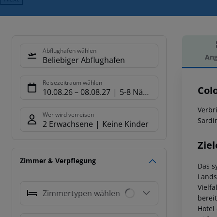
Abflughafen wählen
Ang
Beliebiger Abflughafen
Hot
Reisezeitraum wählen
Col
10.08.26
–
08.08.27
5-8 Nächte
Verbr
Wer wird verreisen
Sardi
2 Erwachsene
Keine Kinder
Ziel
Zimmer & Verpflegung
Das s
Lands
Vielf
Zimmertypen wählen
berei
Hotel