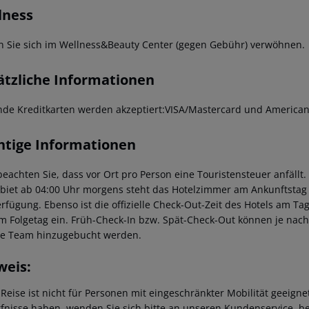
lness
n Sie sich im Wellness&Beauty Center (gegen Gebühr) verwöhnen.
ätzliche Informationen
nde Kreditkarten werden akzeptiert:VISA/Mastercard und American
htige Informationen
 beachten Sie, dass vor Ort pro Person eine Touristensteuer anfällt
ebiet ab 04:00 Uhr morgens steht das Hotelzimmer am Ankunftstag er
erfügung. Ebenso ist die offizielle Check-Out-Zeit des Hotels am Tag
m Folgetag ein. Früh-Check-In bzw. Spät-Check-Out können je nach
ce Team hinzugebucht werden.
weis:
 Reise ist nicht für Personen mit eingeschränkter Mobilität geeign
fnisse haben, wenden Sie sich bitte an unseren Kundenservice, be