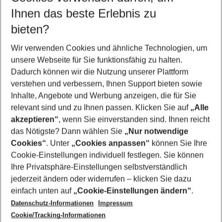
Reisezeitraum wählen
Ihnen das beste Erlebnis zu
09.08.26
–
07.08.27
5-8 Nächte
bieten?
Wer wird verreisen
2 Erwachsene
Keine Kinder
Wir verwenden Cookies und ähnliche Technologien, um
unsere Webseite für Sie funktionsfähig zu halten.
Mehr Filter anzeigen
Dadurch können wir die Nutzung unserer Plattform
verstehen und verbessern, Ihnen Support bieten sowie
Inhalte, Angebote und Werbung anzeigen, die für Sie
relevant sind und zu Ihnen passen. Klicken Sie auf
„Alle
akzeptieren“
, wenn Sie einverstanden sind. Ihnen reicht
das Nötigste? Dann wählen Sie
„Nur notwendige
Footer
Cookies“
. Unter
„Cookies anpassen“
können Sie Ihre
Footer navigation
Cookie-Einstellungen individuell festlegen. Sie können
Über uns
Ihre Privatsphäre-Einstellungen selbstverständlich
AGB
jederzeit ändern oder widerrufen – klicken Sie dazu
Service & Hilfe
Cookie-Einstellungen ändern
einfach unten auf
„Cookie-Einstellungen ändern“
.
Barrierefreies Reisen
Datenschutz-Informationen
Impressum
Cookie-Richtlinie
Folgen Sie uns
Check-in
Cookie/Tracking-Informationen
Datenschutz