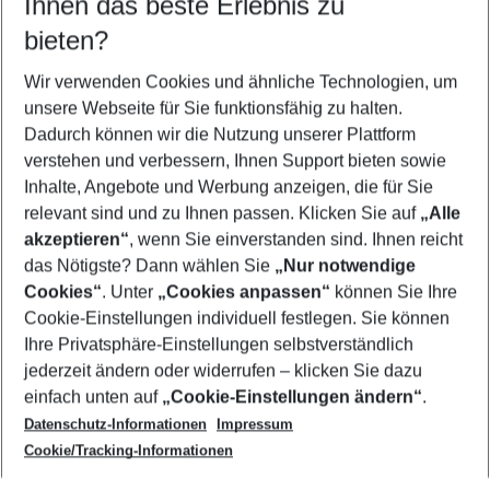
Ihnen das beste Erlebnis zu
10.08.26
–
08.08.27
5-8 Nächte
bieten?
Wer wird verreisen
2 Erwachsene
Keine Kinder
Wir verwenden Cookies und ähnliche Technologien, um
unsere Webseite für Sie funktionsfähig zu halten.
Mehr Filter anzeigen
Dadurch können wir die Nutzung unserer Plattform
verstehen und verbessern, Ihnen Support bieten sowie
Inhalte, Angebote und Werbung anzeigen, die für Sie
relevant sind und zu Ihnen passen. Klicken Sie auf
„Alle
akzeptieren“
, wenn Sie einverstanden sind. Ihnen reicht
das Nötigste? Dann wählen Sie
„Nur notwendige
Footer
Cookies“
. Unter
„Cookies anpassen“
können Sie Ihre
Footer navigation
Cookie-Einstellungen individuell festlegen. Sie können
Über uns
Ihre Privatsphäre-Einstellungen selbstverständlich
AGB
jederzeit ändern oder widerrufen – klicken Sie dazu
Service & Hilfe
Cookie-Einstellungen ändern
einfach unten auf
„Cookie-Einstellungen ändern“
.
Barrierefreies Reisen
Datenschutz-Informationen
Impressum
Cookie-Richtlinie
Folgen Sie uns
Check-in
Cookie/Tracking-Informationen
Datenschutz
FAQ
Impressum