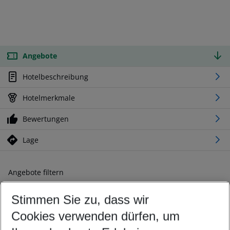
Angebote
Hotelbeschreibung
Hotelmerkmale
Bewertungen
Lage
Angebote filtern
Ändern Sie Ihre Kriterien nach Ihren Wünschen
Stimmen Sie zu, dass wir
Abflughafen wählen
Beliebiger Abflughafen
Cookies verwenden dürfen, um
Reisezeitraum wählen