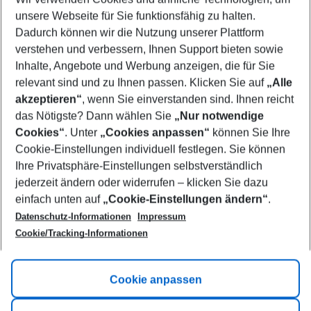
unsere Webseite für Sie funktionsfähig zu halten.
Mehr Filter anzeigen
Dadurch können wir die Nutzung unserer Plattform
verstehen und verbessern, Ihnen Support bieten sowie
Inhalte, Angebote und Werbung anzeigen, die für Sie
relevant sind und zu Ihnen passen. Klicken Sie auf
„Alle
akzeptieren“
, wenn Sie einverstanden sind. Ihnen reicht
das Nötigste? Dann wählen Sie
„Nur notwendige
Footer
Cookies“
. Unter
„Cookies anpassen“
können Sie Ihre
Footer navigation
Cookie-Einstellungen individuell festlegen. Sie können
Über uns
Ihre Privatsphäre-Einstellungen selbstverständlich
AGB
jederzeit ändern oder widerrufen – klicken Sie dazu
Service & Hilfe
Cookie-Einstellungen ändern
einfach unten auf
„Cookie-Einstellungen ändern“
.
Barrierefreies Reisen
Datenschutz-Informationen
Impressum
Cookie-Richtlinie
Folgen Sie uns
Check-in
Cookie/Tracking-Informationen
Datenschutz
FAQ
Impressum
Flugbeschränkungen
Hilfe & Kontakt
Cookie anpassen