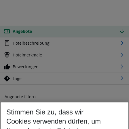
Angebote
Hotelbeschreibung
Hotelmerkmale
Bewertungen
Lage
Angebote filtern
Ändern Sie Ihre Kriterien nach Ihren Wünschen
Stimmen Sie zu, dass wir
Abflughafen wählen
Beliebiger Abflughafen
Cookies verwenden dürfen, um
Reisezeitraum wählen