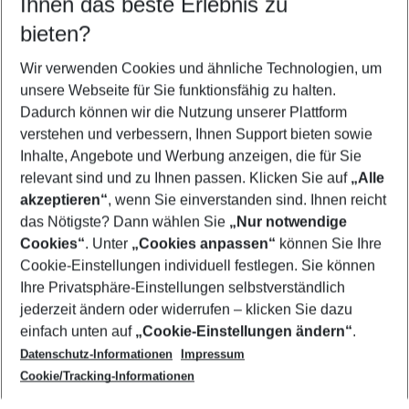
Ihnen das beste Erlebnis zu
12.08.26
–
10.08.27
5-8 Nächte
bieten?
Wer wird verreisen
2 Erwachsene
Keine Kinder
Wir verwenden Cookies und ähnliche Technologien, um
unsere Webseite für Sie funktionsfähig zu halten.
Mehr Filter anzeigen
Dadurch können wir die Nutzung unserer Plattform
verstehen und verbessern, Ihnen Support bieten sowie
Inhalte, Angebote und Werbung anzeigen, die für Sie
relevant sind und zu Ihnen passen. Klicken Sie auf
„Alle
akzeptieren“
, wenn Sie einverstanden sind. Ihnen reicht
das Nötigste? Dann wählen Sie
„Nur notwendige
Footer
Cookies“
. Unter
„Cookies anpassen“
können Sie Ihre
Footer navigation
Cookie-Einstellungen individuell festlegen. Sie können
Über uns
Ihre Privatsphäre-Einstellungen selbstverständlich
AGB
jederzeit ändern oder widerrufen – klicken Sie dazu
Service & Hilfe
Cookie-Einstellungen ändern
einfach unten auf
„Cookie-Einstellungen ändern“
.
Barrierefreies Reisen
Datenschutz-Informationen
Impressum
Cookie-Richtlinie
Folgen Sie uns
Check-in
Cookie/Tracking-Informationen
Datenschutz
FAQ
Impressum