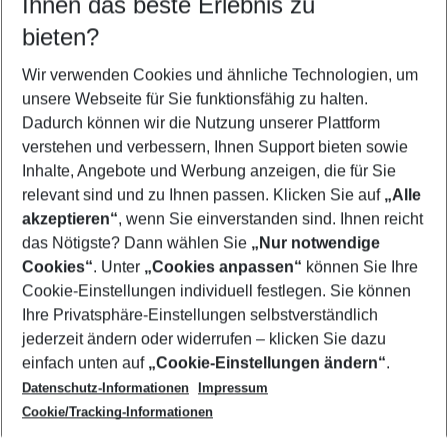
Ihnen das beste Erlebnis zu
09.08.26
–
07.08.27
5-8 Nächte
bieten?
Wer wird verreisen
2 Erwachsene
Keine Kinder
Wir verwenden Cookies und ähnliche Technologien, um
unsere Webseite für Sie funktionsfähig zu halten.
Mehr Filter anzeigen
Dadurch können wir die Nutzung unserer Plattform
verstehen und verbessern, Ihnen Support bieten sowie
Inhalte, Angebote und Werbung anzeigen, die für Sie
relevant sind und zu Ihnen passen. Klicken Sie auf
„Alle
akzeptieren“
, wenn Sie einverstanden sind. Ihnen reicht
das Nötigste? Dann wählen Sie
„Nur notwendige
Footer
Cookies“
. Unter
„Cookies anpassen“
können Sie Ihre
Footer navigation
Cookie-Einstellungen individuell festlegen. Sie können
Über uns
Ihre Privatsphäre-Einstellungen selbstverständlich
AGB
jederzeit ändern oder widerrufen – klicken Sie dazu
Service & Hilfe
Cookie-Einstellungen ändern
einfach unten auf
„Cookie-Einstellungen ändern“
.
Barrierefreies Reisen
Datenschutz-Informationen
Impressum
Cookie-Richtlinie
Folgen Sie uns
Check-in
Cookie/Tracking-Informationen
Datenschutz
FAQ
Impressum