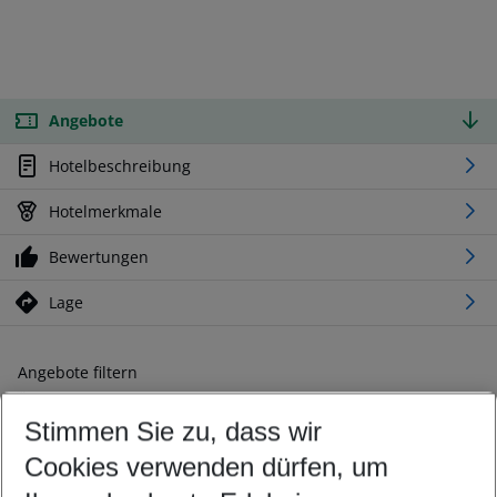
Angebote
Hotelbeschreibung
Hotelmerkmale
Bewertungen
Lage
Angebote filtern
Ändern Sie Ihre Kriterien nach Ihren Wünschen
Stimmen Sie zu, dass wir
Abflughafen wählen
Beliebiger Abflughafen
Cookies verwenden dürfen, um
Reisezeitraum wählen