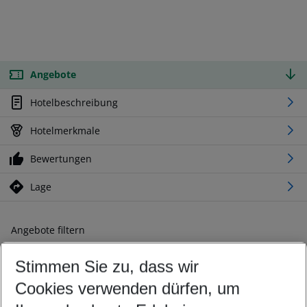
Angebote
Hotelbeschreibung
Hotelmerkmale
Bewertungen
Lage
Angebote filtern
Ändern Sie Ihre Kriterien nach Ihren Wünschen
Stimmen Sie zu, dass wir
Abflughafen wählen
Beliebiger Abflughafen
Cookies verwenden dürfen, um
Reisezeitraum wählen