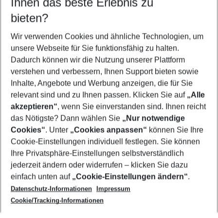
Ihnen das beste Erlebnis zu
09.08.26
–
07.08.27
5-8 Nächte
bieten?
Wer wird verreisen
2 Erwachsene
Keine Kinder
Wir verwenden Cookies und ähnliche Technologien, um
unsere Webseite für Sie funktionsfähig zu halten.
Mehr Filter anzeigen
Dadurch können wir die Nutzung unserer Plattform
verstehen und verbessern, Ihnen Support bieten sowie
Inhalte, Angebote und Werbung anzeigen, die für Sie
relevant sind und zu Ihnen passen. Klicken Sie auf
„Alle
akzeptieren“
, wenn Sie einverstanden sind. Ihnen reicht
das Nötigste? Dann wählen Sie
„Nur notwendige
Footer
Cookies“
. Unter
„Cookies anpassen“
können Sie Ihre
Footer navigation
Cookie-Einstellungen individuell festlegen. Sie können
Über uns
Ihre Privatsphäre-Einstellungen selbstverständlich
AGB
jederzeit ändern oder widerrufen – klicken Sie dazu
Service & Hilfe
Cookie-Einstellungen ändern
einfach unten auf
„Cookie-Einstellungen ändern“
.
Barrierefreies Reisen
Datenschutz-Informationen
Impressum
Cookie-Richtlinie
Folgen Sie uns
Check-in
Cookie/Tracking-Informationen
Datenschutz
FAQ
Impressum