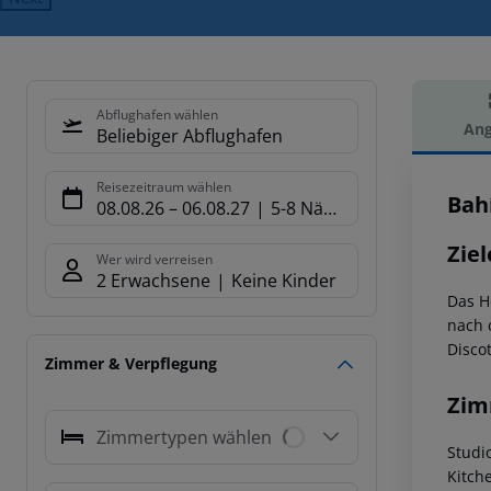
Abflughafen wählen
Ang
Beliebiger Abflughafen
Hot
Reisezeitraum wählen
Bah
08.08.26
–
06.08.27
5-8 Nächte
Ziel
Wer wird verreisen
2 Erwachsene
Keine Kinder
Das H
nach 
Disco
Zimmer & Verpflegung
Zim
Zimmertypen wählen
Studi
Kitch