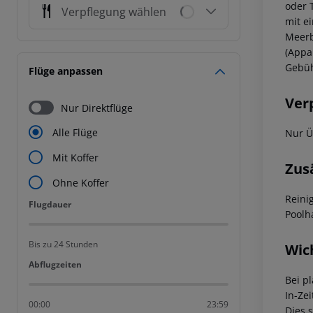
oder 
Verpflegung wählen
mit e
Meerb
(Appa
Gebüh
Flüge anpassen
Ver
Nur Direktflüge
Alle Flüge
Nur Ü
Mit Koffer
Zus
Ohne Koffer
Reini
Flugdauer
Flugdauer
Poolh
Bis zu 24 Stunden
Wic
Abflugzeiten
Abflugzeiten
Bei p
In-Zei
00:00
23:59
Dies 