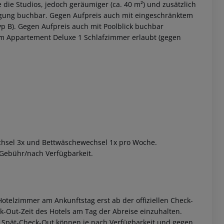
 die Studios, jedoch geräumiger (ca. 40 m²) und zusätzlich
egung buchbar.
Gegen Aufpreis auch mit eingeschränktem
p B).
Gegen Aufpreis auch mit Poolblick buchbar
m Appartement Deluxe 1 Schlafzimmer erlaubt (gegen
 akzeptieren
hsel 3x und Bettwäschewechsel 1x pro Woche.
ebühr/nach Verfügbarkeit.
otelzimmer am Ankunftstag erst ab der offiziellen Check-
eck-Out-Zeit des Hotels am Tag der Abreise einzuhalten.
w. Spät-Check-Out können je nach Verfügbarkeit und gegen