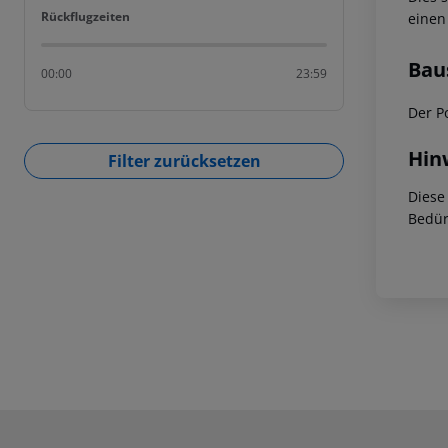
Rückflugzeiten
Rückflugzeiten
einen
Bau
00:00
23:59
Der Po
Hin
Filter zurücksetzen
Diese
Bedür
Footer