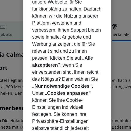
unsere Webseite für Sie
funktionsfähig zu halten. Dadurch
können wir die Nutzung unserer
Plattform verstehen und
verbessern, Ihnen Support bieten
ebote
Hotelbeschreibung
Hotelmerkmale
sowie Inhalte, Angebote und
elbeschreibung
Werbung anzeigen, die für Sie
relevant sind und zu Ihnen
ía Calma Beach
passen. Klicken Sie auf
„Alle
3
akzeptieren“
, wenn Sie
ort
einverstanden sind. Ihnen reicht
das Nötigste? Dann wählen Sie
otel liegt an einem leichten Hang und den kilometerlangen, flach
„Nur notwendige Cookies“
.
ca. 300 Meter. Benachbart liegt ein Einkaufs- und Unterhaltungsz
theken. Den Flughafen erreicht man ca. in 61 km.
Unter
„Cookies anpassen“
können Sie Ihre Cookie-
merbeschreibung
Einstellungen individuell
festlegen. Sie können Ihre
o
Die einladenen Studios (ca. 21 m²) bestehen aus einem kombinier
Privatsphäre-Einstellungen
enette mit Kühlschrank, Kaffeemaschine und Mikrowelle, Badezim
selbstverständlich jederzeit