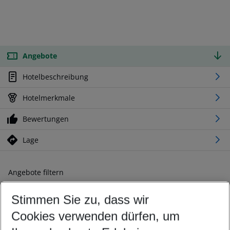
Angebote
Hotelbeschreibung
Hotelmerkmale
Bewertungen
Lage
Angebote filtern
Ändern Sie Ihre Kriterien nach Ihren Wünschen
Stimmen Sie zu, dass wir
Abflughafen wählen
Beliebiger Abflughafen
Cookies verwenden dürfen, um
Reisezeitraum wählen