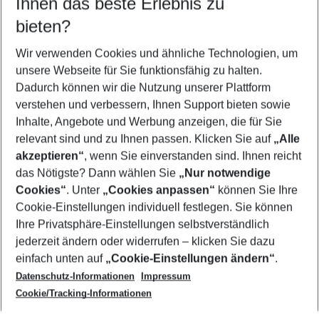
Ihnen das beste Erlebnis zu
08.08.26
–
06.08.27
5-8 Nächte
bieten?
Wer wird verreisen
2 Erwachsene
Keine Kinder
Wir verwenden Cookies und ähnliche Technologien, um
unsere Webseite für Sie funktionsfähig zu halten.
Mehr Filter anzeigen
Dadurch können wir die Nutzung unserer Plattform
verstehen und verbessern, Ihnen Support bieten sowie
Inhalte, Angebote und Werbung anzeigen, die für Sie
relevant sind und zu Ihnen passen. Klicken Sie auf
„Alle
akzeptieren“
, wenn Sie einverstanden sind. Ihnen reicht
das Nötigste? Dann wählen Sie
„Nur notwendige
Footer
Cookies“
. Unter
„Cookies anpassen“
können Sie Ihre
Footer navigation
Cookie-Einstellungen individuell festlegen. Sie können
Über uns
Ihre Privatsphäre-Einstellungen selbstverständlich
AGB
jederzeit ändern oder widerrufen – klicken Sie dazu
Service & Hilfe
Cookie-Einstellungen ändern
einfach unten auf
„Cookie-Einstellungen ändern“
.
Barrierefreies Reisen
Datenschutz-Informationen
Impressum
Cookie-Richtlinie
Folgen Sie uns
Check-in
Cookie/Tracking-Informationen
Datenschutz
FAQ
Impressum