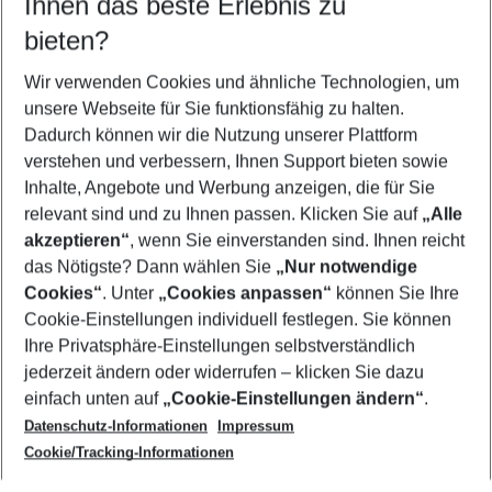
Ihnen das beste Erlebnis zu
08.08.26
–
06.08.27
5-8 Nächte
bieten?
Wer wird verreisen
2 Erwachsene
Keine Kinder
Wir verwenden Cookies und ähnliche Technologien, um
unsere Webseite für Sie funktionsfähig zu halten.
Mehr Filter anzeigen
Dadurch können wir die Nutzung unserer Plattform
verstehen und verbessern, Ihnen Support bieten sowie
Inhalte, Angebote und Werbung anzeigen, die für Sie
relevant sind und zu Ihnen passen. Klicken Sie auf
„Alle
akzeptieren“
, wenn Sie einverstanden sind. Ihnen reicht
das Nötigste? Dann wählen Sie
„Nur notwendige
Footer
Cookies“
. Unter
„Cookies anpassen“
können Sie Ihre
Footer navigation
Cookie-Einstellungen individuell festlegen. Sie können
Über uns
Ihre Privatsphäre-Einstellungen selbstverständlich
AGB
jederzeit ändern oder widerrufen – klicken Sie dazu
Service & Hilfe
Cookie-Einstellungen ändern
einfach unten auf
„Cookie-Einstellungen ändern“
.
Barrierefreies Reisen
Datenschutz-Informationen
Impressum
Cookie-Richtlinie
Folgen Sie uns
Check-in
Cookie/Tracking-Informationen
Datenschutz
FAQ
Impressum