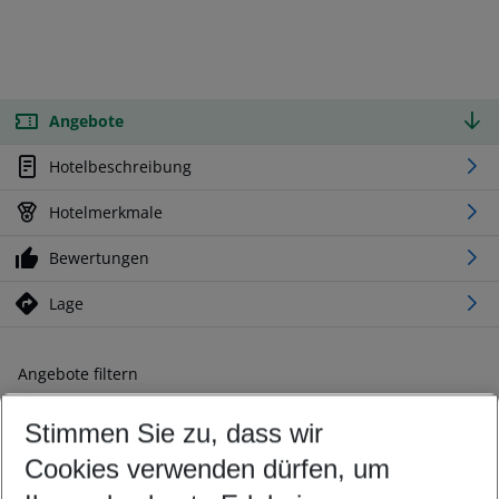
Angebote
Hotelbeschreibung
Hotelmerkmale
Bewertungen
Lage
Angebote filtern
Ändern Sie Ihre Kriterien nach Ihren Wünschen
Stimmen Sie zu, dass wir
Abflughafen wählen
Beliebiger Abflughafen
Cookies verwenden dürfen, um
Reisezeitraum wählen