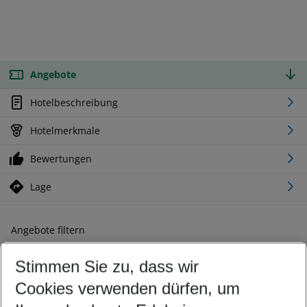
Angebote
Hotelbeschreibung
Hotelmerkmale
Bewertungen
Lage
Angebote filtern
Ändern Sie Ihre Kriterien nach Ihren Wünschen
Stimmen Sie zu, dass wir
Abflughafen wählen
Beliebiger Abflughafen
Cookies verwenden dürfen, um
Reisezeitraum wählen