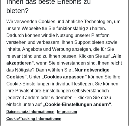
Ihnen das beste Erlebnis zu
11.08.26
–
09.08.27
5-8 Nächte
bieten?
Wer wird verreisen
2 Erwachsene
Keine Kinder
Wir verwenden Cookies und ähnliche Technologien, um
unsere Webseite für Sie funktionsfähig zu halten.
Mehr Filter anzeigen
Dadurch können wir die Nutzung unserer Plattform
verstehen und verbessern, Ihnen Support bieten sowie
Inhalte, Angebote und Werbung anzeigen, die für Sie
relevant sind und zu Ihnen passen. Klicken Sie auf
„Alle
akzeptieren“
, wenn Sie einverstanden sind. Ihnen reicht
das Nötigste? Dann wählen Sie
„Nur notwendige
Footer
Cookies“
. Unter
„Cookies anpassen“
können Sie Ihre
Footer navigation
Cookie-Einstellungen individuell festlegen. Sie können
Über uns
Ihre Privatsphäre-Einstellungen selbstverständlich
AGB
jederzeit ändern oder widerrufen – klicken Sie dazu
Service & Hilfe
Cookie-Einstellungen ändern
einfach unten auf
„Cookie-Einstellungen ändern“
.
Barrierefreies Reisen
Datenschutz-Informationen
Impressum
Cookie-Richtlinie
Folgen Sie uns
Check-in
Cookie/Tracking-Informationen
Datenschutz
FAQ
Impressum