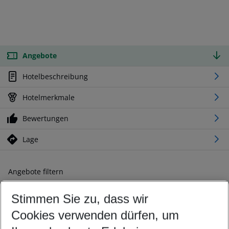
Angebote
Hotelbeschreibung
Hotelmerkmale
Bewertungen
Lage
Angebote filtern
Ändern Sie Ihre Kriterien nach Ihren Wünschen
Stimmen Sie zu, dass wir
Abflughafen wählen
Beliebiger Abflughafen
Cookies verwenden dürfen, um
Reisezeitraum wählen