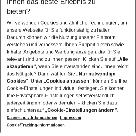
Ihnen das beste Erlebnis zu
10.08.26
–
08.08.27
5-8 Nächte
bieten?
Wer wird verreisen
2 Erwachsene
Keine Kinder
Wir verwenden Cookies und ähnliche Technologien, um
unsere Webseite für Sie funktionsfähig zu halten.
Mehr Filter anzeigen
Dadurch können wir die Nutzung unserer Plattform
verstehen und verbessern, Ihnen Support bieten sowie
Inhalte, Angebote und Werbung anzeigen, die für Sie
relevant sind und zu Ihnen passen. Klicken Sie auf
„Alle
akzeptieren“
, wenn Sie einverstanden sind. Ihnen reicht
das Nötigste? Dann wählen Sie
„Nur notwendige
Footer
Cookies“
. Unter
„Cookies anpassen“
können Sie Ihre
Footer navigation
Cookie-Einstellungen individuell festlegen. Sie können
Über uns
Ihre Privatsphäre-Einstellungen selbstverständlich
AGB
jederzeit ändern oder widerrufen – klicken Sie dazu
Service & Hilfe
Cookie-Einstellungen ändern
einfach unten auf
„Cookie-Einstellungen ändern“
.
Barrierefreies Reisen
Datenschutz-Informationen
Impressum
Cookie-Richtlinie
Folgen Sie uns
Check-in
Cookie/Tracking-Informationen
Datenschutz
FAQ
Impressum