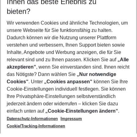
Ihnen das beste Erlebnis zu
09.08.26
–
07.08.27
5-8 Nächte
bieten?
Wer wird verreisen
2 Erwachsene
Keine Kinder
Wir verwenden Cookies und ähnliche Technologien, um
unsere Webseite für Sie funktionsfähig zu halten.
Mehr Filter anzeigen
Dadurch können wir die Nutzung unserer Plattform
verstehen und verbessern, Ihnen Support bieten sowie
Inhalte, Angebote und Werbung anzeigen, die für Sie
relevant sind und zu Ihnen passen. Klicken Sie auf
„Alle
akzeptieren“
, wenn Sie einverstanden sind. Ihnen reicht
das Nötigste? Dann wählen Sie
„Nur notwendige
Footer
Cookies“
. Unter
„Cookies anpassen“
können Sie Ihre
Footer navigation
Cookie-Einstellungen individuell festlegen. Sie können
Über uns
Ihre Privatsphäre-Einstellungen selbstverständlich
AGB
jederzeit ändern oder widerrufen – klicken Sie dazu
Service & Hilfe
Cookie-Einstellungen ändern
einfach unten auf
„Cookie-Einstellungen ändern“
.
Barrierefreies Reisen
Datenschutz-Informationen
Impressum
Cookie-Richtlinie
Folgen Sie uns
Check-in
Cookie/Tracking-Informationen
Datenschutz
FAQ
Impressum