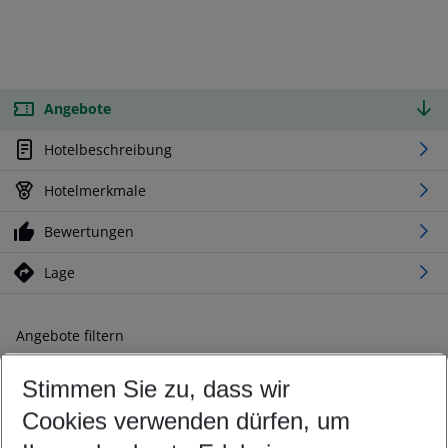
Angebote
Hotelbeschreibung
Hotelmerkmale
Bewertungen
Lage
Angebote filtern
Ändern Sie Ihre Kriterien nach Ihren Wünschen
Stimmen Sie zu, dass wir
Abflughafen wählen
Beliebiger Abflughafen
Cookies verwenden dürfen, um
Reisezeitraum wählen