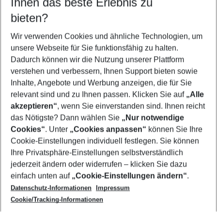
Ihnen das beste Erlebnis zu
09.08.26
–
07.08.27
5-8 Nächte
bieten?
Wer wird verreisen
2 Erwachsene
Keine Kinder
Wir verwenden Cookies und ähnliche Technologien, um
unsere Webseite für Sie funktionsfähig zu halten.
Mehr Filter anzeigen
Dadurch können wir die Nutzung unserer Plattform
verstehen und verbessern, Ihnen Support bieten sowie
Inhalte, Angebote und Werbung anzeigen, die für Sie
relevant sind und zu Ihnen passen. Klicken Sie auf
„Alle
akzeptieren“
, wenn Sie einverstanden sind. Ihnen reicht
das Nötigste? Dann wählen Sie
„Nur notwendige
Footer
Cookies“
. Unter
„Cookies anpassen“
können Sie Ihre
Footer navigation
Cookie-Einstellungen individuell festlegen. Sie können
Über uns
Ihre Privatsphäre-Einstellungen selbstverständlich
AGB
jederzeit ändern oder widerrufen – klicken Sie dazu
Service & Hilfe
Cookie-Einstellungen ändern
einfach unten auf
„Cookie-Einstellungen ändern“
.
Barrierefreies Reisen
Datenschutz-Informationen
Impressum
Cookie-Richtlinie
Folgen Sie uns
Check-in
Cookie/Tracking-Informationen
Datenschutz
FAQ
Impressum