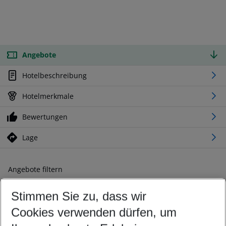
Angebote
Hotelbeschreibung
Hotelmerkmale
Bewertungen
Lage
Angebote filtern
Ändern Sie Ihre Kriterien nach Ihren Wünschen
Stimmen Sie zu, dass wir
Abflughafen wählen
Beliebiger Abflughafen
Cookies verwenden dürfen, um
Reisezeitraum wählen