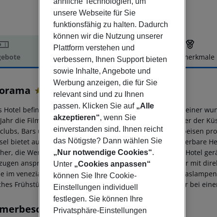
ähnliche Technologien, um
unsere Webseite für Sie
funktionsfähig zu halten. Dadurch
können wir die Nutzung unserer
Plattform verstehen und
ebote
Hotelbeschreibung
Hotelmerkmale
verbessern, Ihnen Support bieten
elbeschreibung
sowie Inhalte, Angebote und
Werbung anzeigen, die für Sie
orama
relevant sind und zu Ihnen
4
passen. Klicken Sie auf
„Alle
s Hotel befindet sich in günstiger Lage auf der Insel Lido, einer
akzeptieren“
, wenn Sie
 Jahr die Filmfestspiele von Venedig stattfinden. Gegenüber der K
einverstanden sind. Ihnen reicht
clubs, Bars und anderen Orten, an denen sie typische Speisen pro
das Nötigste? Dann wählen Sie
nsel bietet auch zahlreiche Aktivitäten wie Ausflüge, wunderbare H
her, die Wert auf guten Stil legen, bietet dieses elegante Hotel
„Nur notwendige Cookies“
.
zugen anspruchsvollste Besucher möglicherweise Zimmer mit direk
Unter
„Cookies anpassen“
lle im venezianischen Stil mit Pastellfarben und Muranoglaslampen
können Sie Ihre Cookie-
iches Frühstück genießen und sich in der hoteleigenen Bar bei ei
Einstellungen individuell
festlegen. Sie können Ihre
merbeschreibung
Privatsphäre-Einstellungen