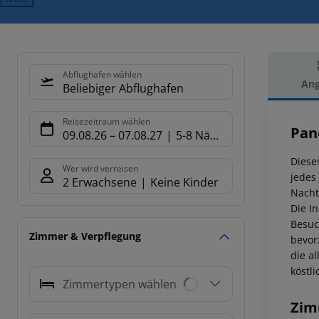
Abflughafen wählen
Ang
Beliebiger Abflughafen
Hot
Reisezeitraum wählen
Pan
09.08.26
–
07.08.27
5-8 Nächte
Diese
Wer wird verreisen
jedes
2 Erwachsene
Keine Kinder
Nacht
Die I
Besuc
Zimmer & Verpflegung
bevor
die a
köstl
Zimmertypen wählen
Zim