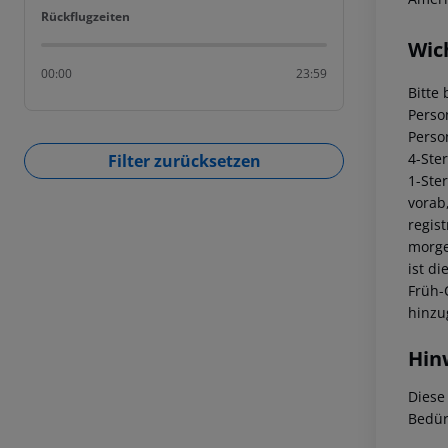
Rückflugzeiten
Rückflugzeiten
Wic
00:00
23:59
Bitte 
Perso
Perso
4-Ste
Filter zurücksetzen
1-Ste
vorab
regis
morge
ist di
Früh-
hinzu
Hin
Diese
Bedür