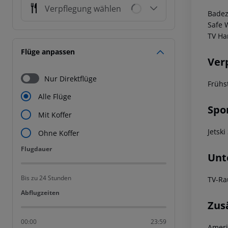
Verpflegung wählen
Bade
Safe
W
TV
Ha
Flüge anpassen
Ver
Nur Direktflüge
Frühs
Alle Flüge
Spo
Mit Koffer
Jetsk
Ohne Koffer
Flugdauer
Flugdauer
Unt
Bis zu 24 Stunden
TV-Ra
Abflugzeiten
Abflugzeiten
Zus
00:00
23:59
Ameri