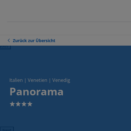
Zurück zur Übersicht
ious
Italien | Venetien | Venedig
Panorama
4
Next