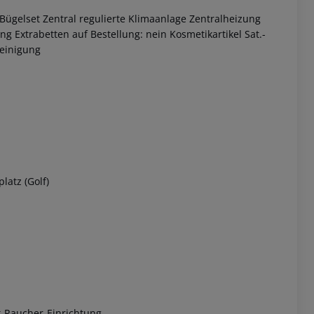
Bügelset
Zentral regulierte Klimaanlage
Zentralheizung
ung
Extrabetten auf Bestellung: nein
Kosmetikartikel
Sat.-
einigung
 akzeptieren
latz (Golf)
t-Raucher-Einrichtung