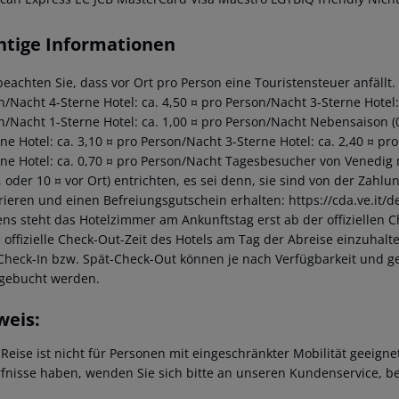
htige Informationen
beachten Sie, dass vor Ort pro Person eine Touristensteuer anfällt. 
n/Nacht 4-Sterne Hotel: ca. 4,50 ¤ pro Person/Nacht 3-Sterne Hotel: 
n/Nacht 1-Sterne Hotel: ca. 1,00 ¤ pro Person/Nacht Nebensaison (01
rne Hotel: ca. 3,10 ¤ pro Person/Nacht 3-Sterne Hotel: ca. 2,40 ¤ pr
rne Hotel: ca. 0,70 ¤ pro Person/Nacht Tagesbesucher von Venedig
, oder 10 ¤ vor Ort) entrichten, es sei denn, sie sind von der Zahlu
trieren und einen Befreiungsgutschein erhalten: https://cda.ve.it/
ns steht das Hotelzimmer am Ankunftstag erst ab der offiziellen C
e offizielle Check-Out-Zeit des Hotels am Tag der Abreise einzuhalt
Check-In bzw. Spät-Check-Out können je nach Verfügbarkeit und g
gebucht werden.
weis:
 Reise ist nicht für Personen mit eingeschränkter Mobilität geeign
fnisse haben, wenden Sie sich bitte an unseren Kundenservice, be