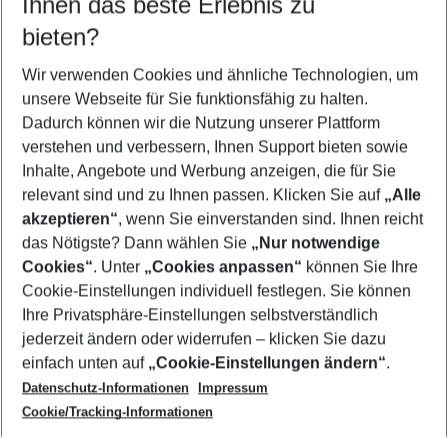
Ihnen das beste Erlebnis zu
09.08.26
–
07.08.27
5-8 Nächte
bieten?
Wer wird verreisen
2 Erwachsene
Keine Kinder
Wir verwenden Cookies und ähnliche Technologien, um
unsere Webseite für Sie funktionsfähig zu halten.
Mehr Filter anzeigen
Dadurch können wir die Nutzung unserer Plattform
verstehen und verbessern, Ihnen Support bieten sowie
Inhalte, Angebote und Werbung anzeigen, die für Sie
relevant sind und zu Ihnen passen. Klicken Sie auf
„Alle
akzeptieren“
, wenn Sie einverstanden sind. Ihnen reicht
das Nötigste? Dann wählen Sie
„Nur notwendige
Footer
Cookies“
. Unter
„Cookies anpassen“
können Sie Ihre
Footer navigation
Cookie-Einstellungen individuell festlegen. Sie können
Über uns
Ihre Privatsphäre-Einstellungen selbstverständlich
AGB
jederzeit ändern oder widerrufen – klicken Sie dazu
Service & Hilfe
Cookie-Einstellungen ändern
einfach unten auf
„Cookie-Einstellungen ändern“
.
Barrierefreies Reisen
Datenschutz-Informationen
Impressum
Cookie-Richtlinie
Folgen Sie uns
Check-in
Cookie/Tracking-Informationen
Datenschutz
FAQ
Impressum