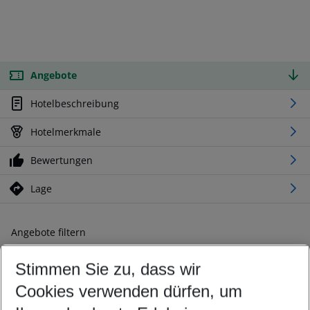
Angebote
Hotelbeschreibung
Hotelmerkmale
Bewertungen
Lage
Angebote filtern
Ändern Sie Ihre Kriterien nach Ihren Wünschen
Stimmen Sie zu, dass wir
Abflughafen wählen
Beliebiger Abflughafen
Cookies verwenden dürfen, um
Reisezeitraum wählen