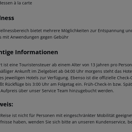
essen à la carte
lness
ellnessbereich bietet mehrere Möglichkeiten zur Entspannung un
s mit Anwendungen gegen Gebühr
htige Informationen
t ist eine Touristensteuer ab einem Alter von 13 Jahren pro Person 
äßiger Ankunft im Zielgebiet ab 04:00 Uhr morgens steht das Hotel
des jeweiligen Hotels zur Verfügung. Ebenso ist die offizielle Check
eßt Rückflüge bis 3:00 Uhr am Folgetag ein. Früh-Check-In bzw. Sp
 Aufpreis über unser Service Team hinzugebucht werden.
weis:
 Reise ist nicht für Personen mit eingeschränkter Mobilität geeign
fnisse haben, wenden Sie sich bitte an unseren Kundenservice, be