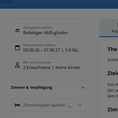
Abflughafen wählen
Ang
Beliebiger Abflughafen
Hot
Reisezeitraum wählen
The
09.08.26
–
07.08.27
5-8 Nächte
Schön
Wer wird verreisen
2 Erwachsene
Keine Kinder
Ziel
Das H
Zimmer & Verpflegung
Die L
dem S
Zimmertypen wählen
Zim