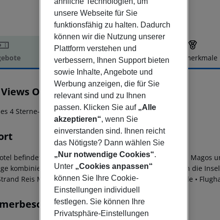
ähnliche Technologien, um
unsere Webseite für Sie
funktionsfähig zu halten. Dadurch
können wir die Nutzung unserer
Plattform verstehen und
ebote
Hotelbeschreibung
Hotelmerkmale
verbessern, Ihnen Support bieten
elbeschreibung
sowie Inhalte, Angebote und
Werbung anzeigen, die für Sie
 Views Oásis
relevant sind und zu Ihnen
4
passen. Klicken Sie auf
„Alle
es 4 Sterne-Hotel in ruhiger Lage!
akzeptieren“
, wenn Sie
einverstanden sind. Ihnen reicht
ort
das Nötigste? Dann wählen Sie
„Nur notwendige Cookies“
.
otel befindet sich direkt am Meer neben dem Strand Reis Magos u
Unter
„Cookies anpassen“
age kombiniert Küstennähe mit einer guten Anbindung an die Inse
können Sie Ihre Cookie-
trand Reis Magos
• Direkter Zugang zur Strandpromenade
• Flugh
Einstellungen individuell
festlegen. Sie können Ihre
merbeschreibung
Privatsphäre-Einstellungen