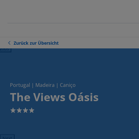
Zurück zur Übersicht
ious
Portugal | Madeira | Caniço
The Views Oásis
4
Next