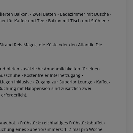
ierten Balkon.
• Zwei Betten
• Badezimmer mit Dusche
•
er für Kaffee und Tee
• Balkon mit Tisch und Stühlen
•
Strand Reis Magos, die Küste oder den Atlantik. Die
 akzeptieren
d bieten zusätzliche Annehmlichkeiten für einen
ausschuhe
• Kostenfreier Internetzugang
•
Liegen inklusive
• Zugang zur Superior Lounge
• Kaffee-
Buchung mit Halbpension sind zusätzlich zwei
erforderlich).
Angebot.
• Frühstück: reichhaltiges Frühstücksbuffet
•
Buchung eines Superiorzimmers: 1–2-mal pro Woche