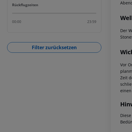
Abend
Rückflugzeiten
Rückflugzeiten
Wel
00:00
23:59
Der W
Stone
Filter zurücksetzen
Wic
Vor Or
planm
Zeit 
schli
einen
Hin
Diese
Bedür