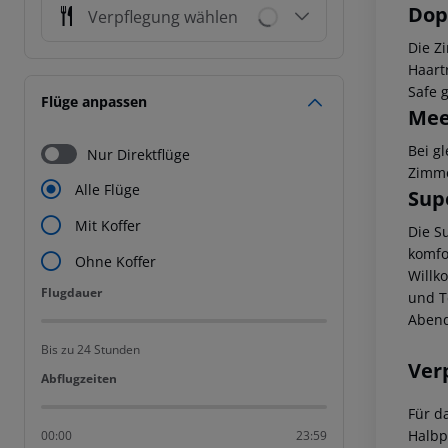
Dop
Verpflegung wählen
Die Z
Haart
Safe 
Flüge anpassen
Mee
Bei g
Nur Direktflüge
Zimme
Alle Flüge
Sup
Mit Koffer
Die S
komfo
Ohne Koffer
Willk
Flugdauer
Flugdauer
und T
Abend
Bis zu 24 Stunden
Ver
Abflugzeiten
Abflugzeiten
Für d
Halbp
00:00
23:59