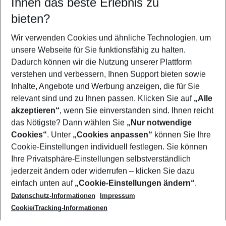
Ihnen das beste Erlebnis zu
10.08.26
–
08.08.27
5-8 Nächte
bieten?
Wer wird verreisen
2 Erwachsene
Keine Kinder
Wir verwenden Cookies und ähnliche Technologien, um
unsere Webseite für Sie funktionsfähig zu halten.
Mehr Filter anzeigen
Dadurch können wir die Nutzung unserer Plattform
verstehen und verbessern, Ihnen Support bieten sowie
Inhalte, Angebote und Werbung anzeigen, die für Sie
relevant sind und zu Ihnen passen. Klicken Sie auf
„Alle
akzeptieren“
, wenn Sie einverstanden sind. Ihnen reicht
das Nötigste? Dann wählen Sie
„Nur notwendige
Footer
Cookies“
. Unter
„Cookies anpassen“
können Sie Ihre
Footer navigation
Cookie-Einstellungen individuell festlegen. Sie können
Über uns
Ihre Privatsphäre-Einstellungen selbstverständlich
AGB
jederzeit ändern oder widerrufen – klicken Sie dazu
Service & Hilfe
Cookie-Einstellungen ändern
einfach unten auf
„Cookie-Einstellungen ändern“
.
Barrierefreies Reisen
Datenschutz-Informationen
Impressum
Cookie-Richtlinie
Folgen Sie uns
Check-in
Cookie/Tracking-Informationen
Datenschutz
FAQ
Impressum