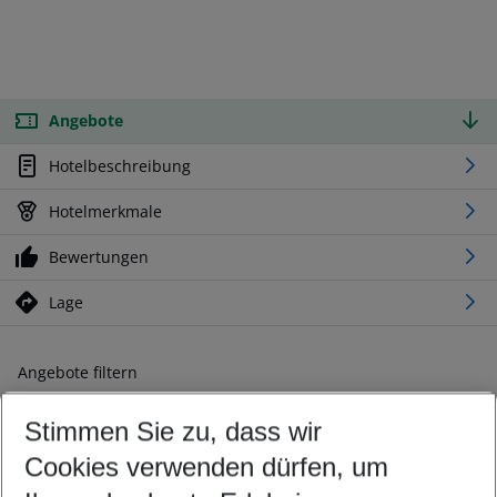
Angebote
Hotelbeschreibung
Hotelmerkmale
Bewertungen
Lage
Angebote filtern
Ändern Sie Ihre Kriterien nach Ihren Wünschen
Stimmen Sie zu, dass wir
Abflughafen wählen
Beliebiger Abflughafen
Cookies verwenden dürfen, um
Reisezeitraum wählen