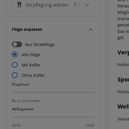
Verpflegung wählen
Fitne
Mitgl
train
genie
Flüge anpassen
Das V
gilt.
Nur Direktflüge
Ver
Alle Flüge
Frühs
Mit Koffer
Ohne Koffer
Spo
Flugdauer
Flugdauer
Fitne
Bis zu 24 Stunden
Wel
Abflugzeiten
Abflugzeiten
Sauna
00:00
23:59