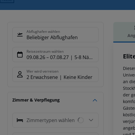
Abflughafen wählen
Ang
Beliebiger Abflughafen
Hot
Reisezeitraum wählen
Elit
09.08.26
–
07.08.27
5-8 Nächte
Diese
Wer wird verreisen
Unive
2 Erwachsene
Keine Kinder
an di
Stock
der g
Zimmer & Verpflegung
komfo
Gäste
köstl
Zimmertypen wählen
verjü
angeb
und T