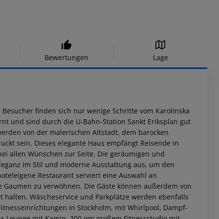
Bewertungen
Lage
m. Besucher finden sich nur wenige Schritte vom Karolinska
rnt und sind durch die U-Bahn-Station Sankt Eriksplan gut
werden von der malerischen Altstadt, dem barocken
uckt sein. Dieses elegante Haus empfängt Reisende in
bei allen Wünschen zur Seite. Die geräumigen und
leganz im Stil und moderne Ausstattung aus, um den
oteleigene Restaurant serviert eine Auswahl an
ste Gaumen zu verwöhnen. Die Gäste können außerdem von
t halten. Wäscheservice und Parkplätze werden ebenfalls
Fitnesseinrichtungen in Stockholm, mit Whirlpool, Dampf-
-Lounge mit Kamin, 300 qm großem Fitnessstudio mit