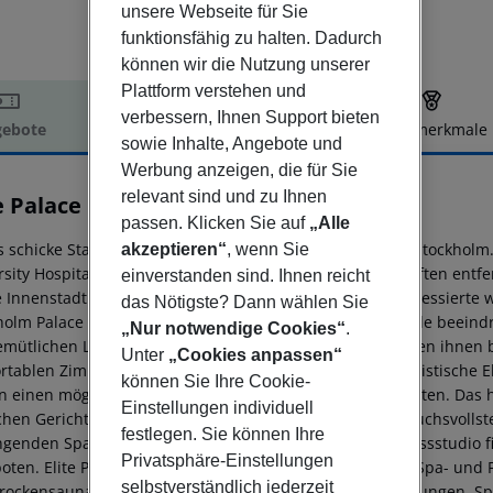
unsere Webseite für Sie
funktionsfähig zu halten. Dadurch
können wir die Nutzung unserer
Plattform verstehen und
verbessern, Ihnen Support bieten
ebote
Hotelbeschreibung
Hotelmerkmale
sowie Inhalte, Angebote und
elbeschreibung
Werbung anzeigen, die für Sie
relevant sind und zu Ihnen
e Palace Hotel
passen. Klicken Sie auf
„Alle
4
s schicke Stadthotel befindet sich in einer guten Lage in Stockhol
akzeptieren“
, wenn Sie
rsity Hospital, zahlreichen Restaurants, Bars und Geschäften entfe
einverstanden sind. Ihnen reicht
e Innenstadt von Stockholm angebunden. Geschichtsinteressierte 
das Nötigste? Dann wählen Sie
holm Palace und der majestätischen Storkyrkan Kathedrale beeindr
„Nur notwendige Cookies“
.
emütlichen Lobby, und die freundlichen Mitarbeiter stehen ihnen 
Unter
„Cookies anpassen“
rtablen Zimmer und Suiten zeichnen sich durch minimalistische E
können Sie Ihre Cookie-
n einen möglichst angenehmen Aufenthalt zu gewährleisten. Das h
Einstellungen individuell
ichen Gerichten und erlesensten Weinen, um auch anspruchsvoll
festlegen. Sie können Ihre
ngenden Spa-Anwendungen profitieren und sich im Fitnessstudio fi
Privatsphäre-Einstellungen
oten. Elite Palace bietet das Vana Spa, eine der größten Spa- und 
selbstverständlich jederzeit
rockensauna, Aromaraum, Gesichts- und Körperbehandlungen, Spa