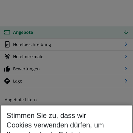
Angebote
Hotelbeschreibung
Hotelmerkmale
Bewertungen
Lage
Angebote filtern
Ändern Sie Ihre Kriterien nach Ihren Wünschen
Stimmen Sie zu, dass wir
Abflughafen wählen
Beliebiger Abflughafen
Cookies verwenden dürfen, um
Reisezeitraum wählen