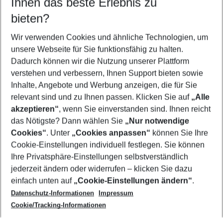
Ihnen das beste Erlebnis zu
10.08.26
–
08.08.27
5-8 Nächte
bieten?
Wer wird verreisen
2 Erwachsene
Keine Kinder
Wir verwenden Cookies und ähnliche Technologien, um
unsere Webseite für Sie funktionsfähig zu halten.
Mehr Filter anzeigen
Dadurch können wir die Nutzung unserer Plattform
verstehen und verbessern, Ihnen Support bieten sowie
Inhalte, Angebote und Werbung anzeigen, die für Sie
relevant sind und zu Ihnen passen. Klicken Sie auf
„Alle
akzeptieren“
, wenn Sie einverstanden sind. Ihnen reicht
das Nötigste? Dann wählen Sie
„Nur notwendige
Footer
Cookies“
. Unter
„Cookies anpassen“
können Sie Ihre
Footer navigation
Cookie-Einstellungen individuell festlegen. Sie können
Über uns
Ihre Privatsphäre-Einstellungen selbstverständlich
AGB
jederzeit ändern oder widerrufen – klicken Sie dazu
Service & Hilfe
Cookie-Einstellungen ändern
einfach unten auf
„Cookie-Einstellungen ändern“
.
Barrierefreies Reisen
Datenschutz-Informationen
Impressum
Cookie-Richtlinie
Folgen Sie uns
Check-in
Cookie/Tracking-Informationen
Datenschutz
FAQ
Impressum