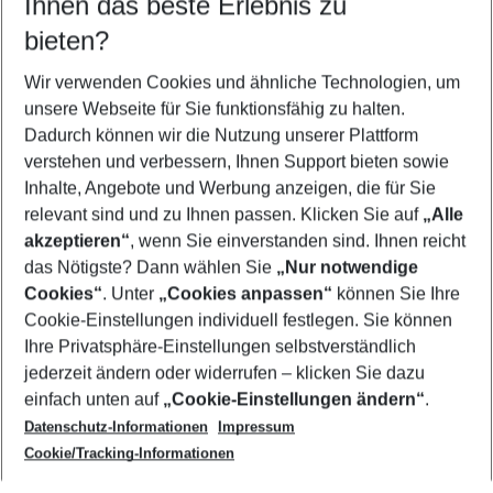
Ihnen das beste Erlebnis zu
11.08.26
–
09.08.27
5-8 Nächte
bieten?
Wer wird verreisen
2 Erwachsene
Keine Kinder
Wir verwenden Cookies und ähnliche Technologien, um
unsere Webseite für Sie funktionsfähig zu halten.
Mehr Filter anzeigen
Dadurch können wir die Nutzung unserer Plattform
verstehen und verbessern, Ihnen Support bieten sowie
Inhalte, Angebote und Werbung anzeigen, die für Sie
relevant sind und zu Ihnen passen. Klicken Sie auf
„Alle
akzeptieren“
, wenn Sie einverstanden sind. Ihnen reicht
das Nötigste? Dann wählen Sie
„Nur notwendige
Footer
Cookies“
. Unter
„Cookies anpassen“
können Sie Ihre
Footer navigation
Cookie-Einstellungen individuell festlegen. Sie können
Über uns
Ihre Privatsphäre-Einstellungen selbstverständlich
AGB
jederzeit ändern oder widerrufen – klicken Sie dazu
Service & Hilfe
Cookie-Einstellungen ändern
einfach unten auf
„Cookie-Einstellungen ändern“
.
Barrierefreies Reisen
Datenschutz-Informationen
Impressum
Cookie-Richtlinie
Folgen Sie uns
Check-in
Cookie/Tracking-Informationen
Datenschutz
FAQ
Impressum