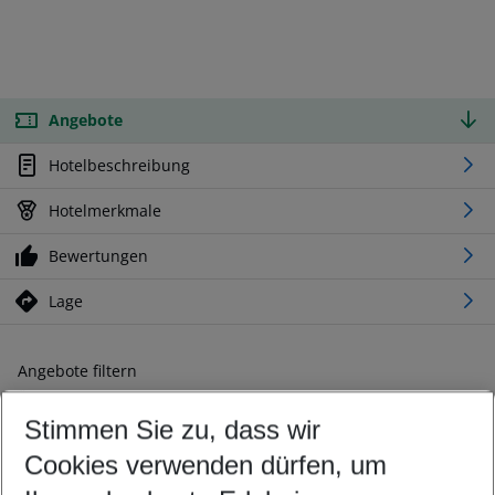
Angebote
Hotelbeschreibung
Hotelmerkmale
Bewertungen
Lage
Angebote filtern
Ändern Sie Ihre Kriterien nach Ihren Wünschen
Stimmen Sie zu, dass wir
Abflughafen wählen
Beliebiger Abflughafen
Cookies verwenden dürfen, um
Reisezeitraum wählen