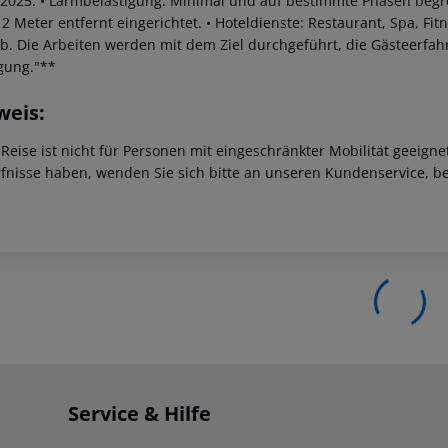
.2025.
• Lärmbelästigung: Minimal und auf bestimmte Phasen begr
12 Meter entfernt eingerichtet.
• Hoteldienste: Restaurant, Spa, Fit
b.
Die Arbeiten werden mit dem Ziel durchgeführt, die Gästeerfah
gung."**
weis:
 Reise ist nicht für Personen mit eingeschränkter Mobilität geeign
fnisse haben, wenden Sie sich bitte an unseren Kundenservice, be
Service & Hilfe