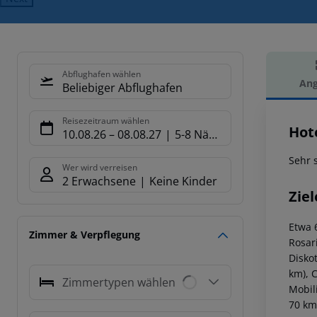
Abflughafen wählen
Ang
Beliebiger Abflughafen
Hot
Reisezeitraum wählen
Hot
10.08.26
–
08.08.27
5-8 Nächte
Sehr 
Wer wird verreisen
2 Erwachsene
Keine Kinder
Ziel
Etwa 
Zimmer & Verpflegung
Rosar
Disko
km), C
Zimmertypen wählen
Mobili
70 km