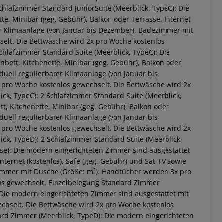
chlafzimmer Standard JuniorSuite (Meerblick, TypeC): Die
te, Minibar (geg. Gebühr), Balkon oder Terrasse, Internet
rer Klimaanlage (von Januar bis Dezember). Badezimmer mit
elt. Die Bettwäsche wird 2x pro Woche kostenlos
chlafzimmer Standard Suite (Meerblick, TypeC): Die
ett, Kitchenette, Minibar (geg. Gebühr), Balkon oder
iduell regulierbarer Klimaanlage (von Januar bis
pro Woche kostenlos gewechselt. Die Bettwäsche wird 2x
ck, TypeC): 2 Schlafzimmer Standard Suite (Meerblick,
t, Kitchenette, Minibar (geg. Gebühr), Balkon oder
iduell regulierbarer Klimaanlage (von Januar bis
pro Woche kostenlos gewechselt. Die Bettwäsche wird 2x
ck, TypeD): 2 Schlafzimmer Standard Suite (Meerblick,
se): Die modern eingerichteten Zimmer sind ausgestattet
Internet (kostenlos), Safe (geg. Gebühr) und Sat-TV sowie
zimmer mit Dusche (Größe: m²). Handtücher werden 3x pro
os gewechselt. Einzelbelegung Standard Zimmer
 Die modern eingerichteten Zimmer sind ausgestattet mit
chselt. Die Bettwäsche wird 2x pro Woche kostenlos
ard Zimmer (Meerblick, TypeD): Die modern eingerichteten