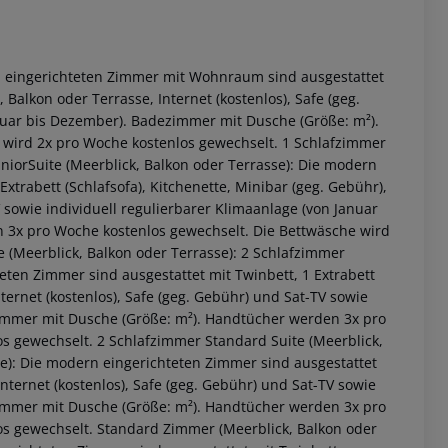
rn eingerichteten Zimmer mit Wohnraum sind ausgestattet
, Balkon oder Terrasse, Internet (kostenlos), Safe (geg.
anuar bis Dezember). Badezimmer mit Dusche (Größe: m²).
wird 2x pro Woche kostenlos gewechselt. 1 Schlafzimmer
niorSuite (Meerblick, Balkon oder Terrasse): Die modern
trabett (Schlafsofa), Kitchenette, Minibar (geg. Gebühr),
V sowie individuell regulierbarer Klimaanlage (von Januar
 3x pro Woche kostenlos gewechselt. Die Bettwäsche wird
 (Meerblick, Balkon oder Terrasse): 2 Schlafzimmer
eten Zimmer sind ausgestattet mit Twinbett, 1 Extrabett
nternet (kostenlos), Safe (geg. Gebühr) und Sat-TV sowie
zimmer mit Dusche (Größe: m²). Handtücher werden 3x pro
s gewechselt. 2 Schlafzimmer Standard Suite (Meerblick,
se): Die modern eingerichteten Zimmer sind ausgestattet
 akzeptieren
Internet (kostenlos), Safe (geg. Gebühr) und Sat-TV sowie
zimmer mit Dusche (Größe: m²). Handtücher werden 3x pro
os gewechselt. Standard Zimmer (Meerblick, Balkon oder