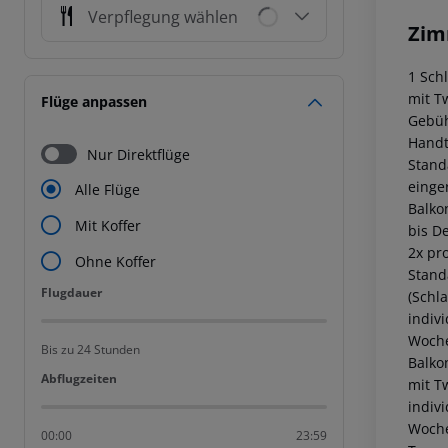
Verpflegung wählen
Zim
1 Sch
mit Tw
Flüge anpassen
Gebüh
Handt
Nur Direktflüge
Stand
einge
Alle Flüge
Balko
Mit Koffer
bis D
2x pr
Ohne Koffer
Stand
Flugdauer
Flugdauer
(Schla
indiv
Woche
Bis zu 24 Stunden
Balko
Abflugzeiten
Abflugzeiten
mit T
indiv
Woche
00:00
23:59