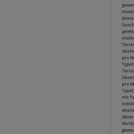
gewec
moder
(kost
Dusch
gewec
moder
Terras
Dezem
pro W
TypeD
Terras
Dezem
pro W
TypeD
mit T
indiv
Woche
(Meer
Minib
gewec