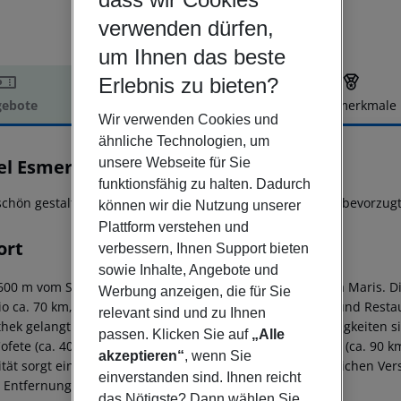
verwenden dürfen,
um Ihnen das beste
Erlebnis zu bieten?
ebote
Hotelbeschreibung
Hotelmerkmale
Wir verwenden Cookies und
elbeschreibung
ähnliche Technologien, um
unsere Webseite für Sie
el Esmeralda Maris by LIVVO
4
funktionsfähig zu halten. Dadurch
schön gestaltete Anlage mit angenehmer Atmosphäre, in bevorzugt
können wir die Nutzung unserer
Plattform verstehen und
ort
verbessern, Ihnen Support bieten
sowie Inhalte, Angebote und
600 m vom Sandstrand entfernt liegt das Hotel Esmeralda Maris. Die 
Werbung anzeigen, die für Sie
io ca. 70 km, Corralejo ca. 92 km). Zu den nächsten Bars und Res
relevant sind und zu Ihnen
thek gelangt man nach rund 1 km. Folgende Sehenswürdigkeiten sin
passen. Klicken Sie auf
„Alle
ofete (ca. 40 km), Betancuria (ca. 48 km), Cotillo/El Toston (ca. 90
akzeptieren“
, wenn Sie
tät sorgt eine Bushaltestelle (ca. 2 km entfernt). Zur ärztlichen V
einverstanden sind. Ihnen reicht
 Entfernung.
das Nötigste? Dann wählen Sie