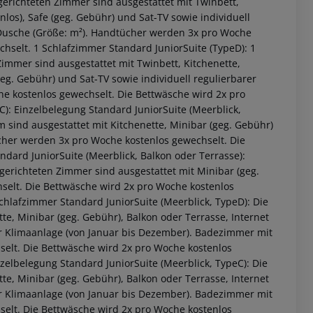
gerichteten Zimmer sind ausgestattet mit Twinbett,
nlos), Safe (geg. Gebühr) und Sat-TV sowie individuell
 Dusche (Größe: m²). Handtücher werden 3x pro Woche
hselt. 1 Schlafzimmer Standard JuniorSuite (TypeD): 1
immer sind ausgestattet mit Twinbett, Kitchenette,
geg. Gebühr) und Sat-TV sowie individuell regulierbarer
e kostenlos gewechselt. Die Bettwäsche wird 2x pro
): Einzelbelegung Standard JuniorSuite (Meerblick,
sind ausgestattet mit Kitchenette, Minibar (geg. Gebühr)
her werden 3x pro Woche kostenlos gewechselt. Die
dard JuniorSuite (Meerblick, Balkon oder Terrasse):
gerichteten Zimmer sind ausgestattet mit Minibar (geg.
elt. Die Bettwäsche wird 2x pro Woche kostenlos
chlafzimmer Standard JuniorSuite (Meerblick, TypeD): Die
te, Minibar (geg. Gebühr), Balkon oder Terrasse, Internet
rer Klimaanlage (von Januar bis Dezember). Badezimmer mit
elt. Die Bettwäsche wird 2x pro Woche kostenlos
zelbelegung Standard JuniorSuite (Meerblick, TypeC): Die
te, Minibar (geg. Gebühr), Balkon oder Terrasse, Internet
rer Klimaanlage (von Januar bis Dezember). Badezimmer mit
elt. Die Bettwäsche wird 2x pro Woche kostenlos