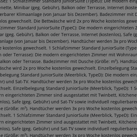
sse): 1 Schlafzimmer Standard JuniorSuite (TypeD): Die modern ein
nette, Minibar (geg. Gebühr), Balkon oder Terrasse, Internet (koste
ierbarer Klimaanlage (von Januar bis Dezember). Badezimmer mit
nlos gewechselt. Die Bettwäsche wird 2x pro Woche kostenlos gewec
fzimmer Standard JuniorSuite (TypeC): Die modern eingerichteten Z
ar (geg. Gebühr), Balkon oder Terrasse, Internet (kostenlos), Safe (
anlage (von Januar bis Dezember). Handtücher werden 3x pro Woch
 kostenlos gewechselt. 1 Schlafzimmer Standard JuniorSuite (TypeC
n oder Terrasse): Die modern eingerichteten Zimmer mit Wohnraum 
alkon oder Terrasse. Badezimmer mit Dusche (Größe: m²). Handtüc
äsche wird 2x pro Woche kostenlos gewechselt. Einzelbelegung Stan
lbelegung Standard JuniorSuite (Meerblick, TypeD): Die modern ein
r) und Sat-TV. Handtücher werden 3x pro Woche kostenlos gewechs
hselt. Einzelbelegung Standard JuniorSuite (Meerblick, TypeD): 1 S
n eingerichteten Zimmer sind ausgestattet mit Twinbett, Kitchenet
enlos), Safe (geg. Gebühr) und Sat-TV sowie individuell regulierba
e (Größe: m²). Handtücher werden 3x pro Woche kostenlos gewechs
hselt. 1 Schlafzimmer Standard JuniorSuite (Meerblick, TypeD): Ein
n eingerichteten Zimmer sind ausgestattet mit Twinbett, Kitchenet
enlos), Safe (geg. Gebühr) und Sat-TV sowie individuell regulierba
e (Größe: m²). Handtücher werden 3x pro Woche kostenlos gewechs