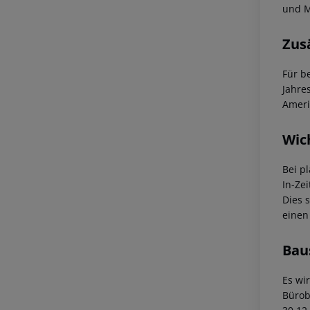
und M
Zus
Für b
Jahre
Ameri
Wic
Bei p
In-Zei
Dies 
einen
Bau
Es wi
Bürob