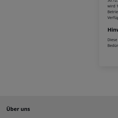
30.12
wird 
Betrie
Verfü
Hin
Diese
Bedür
Footer
Footer navigation
Über uns