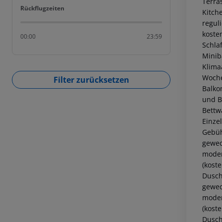
Terra
Rückflugzeiten
Rückflugzeiten
Kitche
regul
koste
00:00
23:59
Schla
Minib
Klima
Woche
Filter zurücksetzen
Balko
und B
Bettw
Einze
Gebüh
gewec
moder
(kost
Dusch
gewec
moder
(kost
Dusch