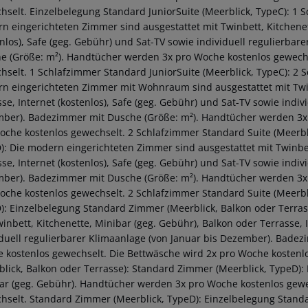
hselt. Einzelbelegung Standard JuniorSuite (Meerblick, TypeC): 1 S
n eingerichteten Zimmer sind ausgestattet mit Twinbett, Kitchenet
enlos), Safe (geg. Gebühr) und Sat-TV sowie individuell regulierba
e (Größe: m²). Handtücher werden 3x pro Woche kostenlos gewechs
hselt. 1 Schlafzimmer Standard JuniorSuite (Meerblick, TypeC): 2 S
n eingerichteten Zimmer mit Wohnraum sind ausgestattet mit Twinb
se, Internet (kostenlos), Safe (geg. Gebühr) und Sat-TV sowie indiv
ber). Badezimmer mit Dusche (Größe: m²). Handtücher werden 3x 
oche kostenlos gewechselt. 2 Schlafzimmer Standard Suite (Meerbli
): Die modern eingerichteten Zimmer sind ausgestattet mit Twinbet
se, Internet (kostenlos), Safe (geg. Gebühr) und Sat-TV sowie indiv
ber). Badezimmer mit Dusche (Größe: m²). Handtücher werden 3x 
oche kostenlos gewechselt. 2 Schlafzimmer Standard Suite (Meerbli
): Einzelbelegung Standard Zimmer (Meerblick, Balkon oder Terras
winbett, Kitchenette, Minibar (geg. Gebühr), Balkon oder Terrasse, 
iduell regulierbarer Klimaanlage (von Januar bis Dezember). Bade
 kostenlos gewechselt. Die Bettwäsche wird 2x pro Woche kostenl
blick, Balkon oder Terrasse): Standard Zimmer (Meerblick, TypeD):
ar (geg. Gebühr). Handtücher werden 3x pro Woche kostenlos gewe
hselt. Standard Zimmer (Meerblick, TypeD): Einzelbelegung Stand