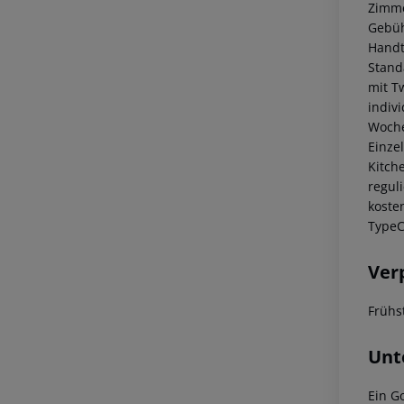
Zimme
Gebüh
Handt
Stand
mit T
indiv
Woche
Einze
Kitche
regul
koste
TypeC
Ver
Frühs
Unt
Ein G