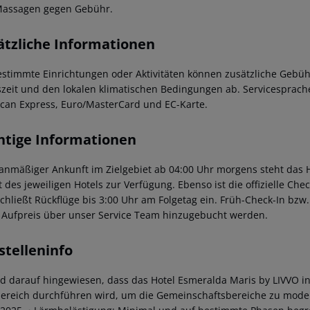
assagen gegen Gebühr.
ätzliche Informationen
estimmte Einrichtungen oder Aktivitäten können zusätzliche Gebüh
szeit und den lokalen klimatischen Bedingungen ab. Servicesprache
can Express, Euro/MasterCard und EC-Karte.
htige Informationen
lanmäßiger Ankunft im Zielgebiet ab 04:00 Uhr morgens steht das H
t des jeweiligen Hotels zur Verfügung. Ebenso ist die offizielle Ch
schließt Rückflüge bis 3:00 Uhr am Folgetag ein. Früh-Check-In bz
 Aufpreis über unser Service Team hinzugebucht werden.
stelleninfo
rd darauf hingewiesen, dass das Hotel Esmeralda Maris by LIVVO 
ereich durchführen wird, um die Gemeinschaftsbereiche zu moder