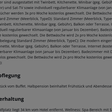
r sind ausgestattet mit Twinbett, Kitchenette, Minibar (geg. Gebühr)
r) und Sat-TV sowie individuell regulierbarer Klimaanlage (von J
ücher werden 3x pro Woche kostenlos gewechselt. Die Bettwäsche 
ard Zimmer (Meerblick, TypeD): Standard Zimmer (Meerblick, Type
winbett, Kitchenette, Minibar (geg. Gebühr), Balkon oder Terrasse, 
iduell regulierbarer Klimaanlage (von Januar bis Dezember). Bade
 kostenlos gewechselt. Die Bettwäsche wird 2x pro Woche kostenlo
lbelegung Standard Zimmer (Meerblick, TypeC): Die modern eingeri
nette, Minibar (geg. Gebühr), Balkon oder Terrasse, Internet (koste
ierbarer Klimaanlage (von Januar bis Dezember). Badezimmer mit
nlos gewechselt. Die Bettwäsche wird 2x pro Woche kostenlos gewe
):
pflegung
tück vom Buffet. Halbpension beinhaltet Frühstück und Abendesse
erhaltung
olfplatz liegt 34 km vom Hotel entfernt. Wellness: Spa-Bereich m