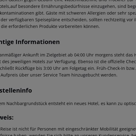
otels,auf besondere Ernährungsbedürfnisse einzugehen, sind begre
kontaminationen gibt.
Gäste mit schweren Allergien oder sehr spe
 der verfügbaren Speisepläne entscheiden, sollten rechtzeitig vor 
 die erforderlichen Produkte vorbereiten können.
htige Informationen
lanmäßiger Ankunft im Zielgebiet ab 04:00 Uhr morgens steht das H
t des jeweiligen Hotels zur Verfügung. Ebenso ist die offizielle Ch
schließt Rückflüge bis 3:00 Uhr am Folgetag ein. Früh-Check-In bz
 Aufpreis über unser Service Team hinzugebucht werden.
stelleninfo
em Nachbargrundstück entsteht ein neues Hotel, es kann zu opti
weis:
 Reise ist nicht für Personen mit eingeschränkter Mobilität geeign
fnisse haben, wenden Sie sich bitte an unseren Kundenservice, be