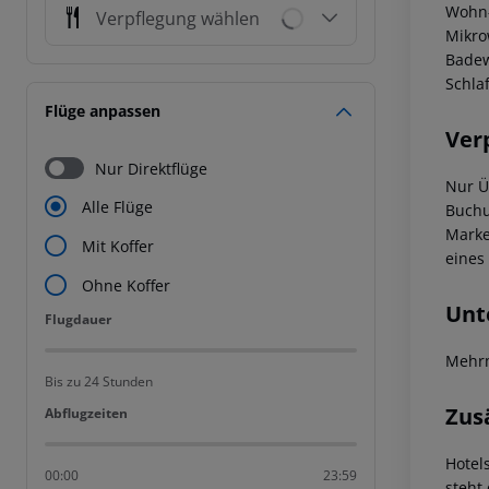
Wohn-
Verpflegung wählen
Mikro
Badew
Schla
Flüge anpassen
Ver
Nur Direktflüge
Nur Ü
Alle Flüge
Buchu
Marke
Mit Koffer
eines 
Ohne Koffer
Unt
Flugdauer
Flugdauer
Mehrm
Bis zu 24 Stunden
Zus
Abflugzeiten
Abflugzeiten
Hotel
00:00
23:59
steht