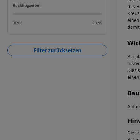
Rückflugzeiten
Rückflugzeiten
des H
Kreuz
einen
00:00
23:59
damit
Wic
Filter zurücksetzen
Bei p
In-Zei
Dies 
einen
Bau
Auf d
Hin
Diese
Bedür