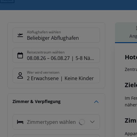
Abflughafen wählen
Ang
Beliebiger Abflughafen
Hot
Reisezeitraum wählen
Hot
08.08.26
–
06.08.27
5-8 Nächte
Zentr
Wer wird verreisen
2 Erwachsene
Keine Kinder
Ziel
Im Fe
Zimmer & Verpflegung
näher
Zim
Zimmertypen wählen
Appar