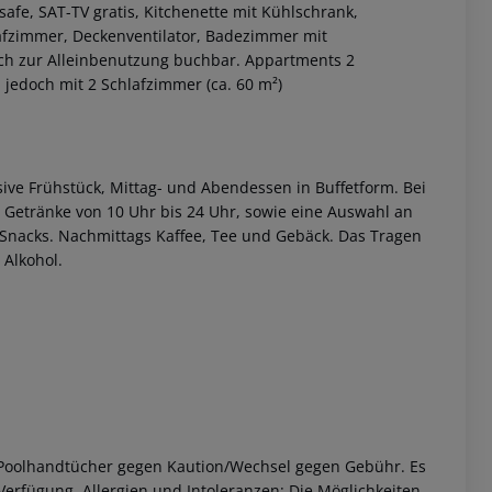
safe, SAT-TV gratis, Kitchenette mit Kühlschrank,
afzimmer, Deckenventilator, Badezimmer mit
ch zur Alleinbenutzung buchbar.
Appartments 2
jedoch mit 2 Schlafzimmer (ca. 60 m²)
sive
Frühstück, Mittag- und Abendessen in Buffetform.
Bei
ie Getränke von 10 Uhr bis 24 Uhr, sowie eine Auswahl an
Snacks. Nachmittags Kaffee, Tee und Gebäck.
Das Tragen
 akzeptieren
 Alkohol.
oolhandtücher gegen Kaution/Wechsel gegen Gebühr.
Es
Verfügung.
Allergien und Intoleranzen: Die Möglichkeiten