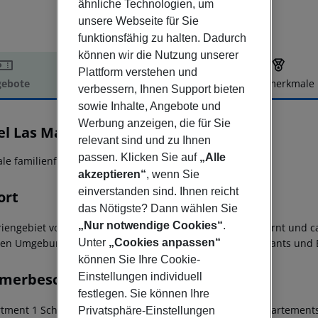
ähnliche Technologien, um
unsere Webseite für Sie
funktionsfähig zu halten. Dadurch
können wir die Nutzung unserer
Plattform verstehen und
ebote
Hotelbeschreibung
Hotelmerkmale
verbessern, Ihnen Support bieten
elbeschreibung
sowie Inhalte, Angebote und
Werbung anzeigen, die für Sie
el Las Marismas de Corralejo
relevant sind und zu Ihnen
3
passen. Klicken Sie auf
„Alle
ale familienfreundliche Anlage.
akzeptieren“
, wenn Sie
einverstanden sind. Ihnen reicht
ort
das Nötigste? Dann wählen Sie
„Nur notwendige Cookies“
.
riengebiet von Corralejo, ca. 1 km vom Ortszentrum entfernt und 
en Umgebung finden Sie Einkaufsmöglichkeiten, Restaurants und B
Unter
„Cookies anpassen“
können Sie Ihre Cookie-
merbeschreibung
Einstellungen individuell
festlegen. Sie können Ihre
tment 1 Schlafzimmer
Die freundlich eingerichteten Appartements
Privatsphäre-Einstellungen