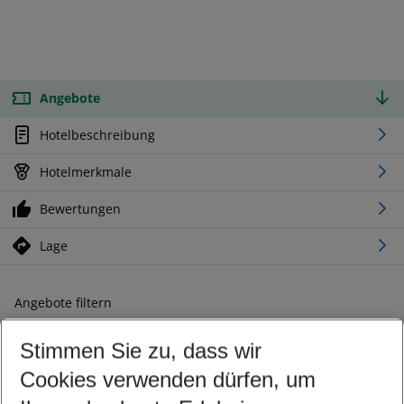
Angebote
Hotelbeschreibung
Hotelmerkmale
Bewertungen
Lage
Angebote filtern
Ändern Sie Ihre Kriterien nach Ihren Wünschen
Stimmen Sie zu, dass wir
Abflughafen wählen
Beliebiger Abflughafen
Cookies verwenden dürfen, um
Reisezeitraum wählen