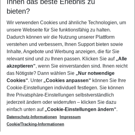
Ihnen das beste Erlebnis zu
09.08.26
–
07.08.27
5-8 Nächte
bieten?
Wer wird verreisen
2 Erwachsene
Keine Kinder
Wir verwenden Cookies und ähnliche Technologien, um
unsere Webseite für Sie funktionsfähig zu halten.
Mehr Filter anzeigen
Dadurch können wir die Nutzung unserer Plattform
verstehen und verbessern, Ihnen Support bieten sowie
Inhalte, Angebote und Werbung anzeigen, die für Sie
relevant sind und zu Ihnen passen. Klicken Sie auf
„Alle
akzeptieren“
, wenn Sie einverstanden sind. Ihnen reicht
das Nötigste? Dann wählen Sie
„Nur notwendige
Footer
Cookies“
. Unter
„Cookies anpassen“
können Sie Ihre
Footer navigation
Cookie-Einstellungen individuell festlegen. Sie können
Über uns
Ihre Privatsphäre-Einstellungen selbstverständlich
AGB
jederzeit ändern oder widerrufen – klicken Sie dazu
Service & Hilfe
Cookie-Einstellungen ändern
einfach unten auf
„Cookie-Einstellungen ändern“
.
Barrierefreies Reisen
Datenschutz-Informationen
Impressum
Cookie-Richtlinie
Folgen Sie uns
Check-in
Cookie/Tracking-Informationen
Datenschutz
FAQ
Impressum