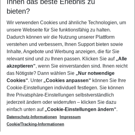
Ihnen das beste Erlebnis zu
10.08.26
–
08.08.27
5-8 Nächte
bieten?
Wer wird verreisen
2 Erwachsene
Keine Kinder
Wir verwenden Cookies und ähnliche Technologien, um
unsere Webseite für Sie funktionsfähig zu halten.
Mehr Filter anzeigen
Dadurch können wir die Nutzung unserer Plattform
verstehen und verbessern, Ihnen Support bieten sowie
Inhalte, Angebote und Werbung anzeigen, die für Sie
relevant sind und zu Ihnen passen. Klicken Sie auf
„Alle
akzeptieren“
, wenn Sie einverstanden sind. Ihnen reicht
das Nötigste? Dann wählen Sie
„Nur notwendige
Footer
Cookies“
. Unter
„Cookies anpassen“
können Sie Ihre
Footer navigation
Cookie-Einstellungen individuell festlegen. Sie können
Über uns
Ihre Privatsphäre-Einstellungen selbstverständlich
AGB
jederzeit ändern oder widerrufen – klicken Sie dazu
Service & Hilfe
Cookie-Einstellungen ändern
einfach unten auf
„Cookie-Einstellungen ändern“
.
Barrierefreies Reisen
Datenschutz-Informationen
Impressum
Cookie-Richtlinie
Folgen Sie uns
Check-in
Cookie/Tracking-Informationen
Datenschutz
FAQ
Impressum