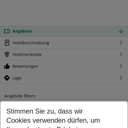
Angebote
Hotelbeschreibung
Hotelmerkmale
Bewertungen
Lage
Angebote filtern
Ändern Sie Ihre Kriterien nach Ihren Wünschen
Stimmen Sie zu, dass wir
Abflughafen wählen
Beliebiger Abflughafen
Cookies verwenden dürfen, um
Reisezeitraum wählen