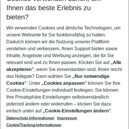
Reisezeitraum wählen
Ihnen das beste Erlebnis zu
08.08.26
–
06.08.27
5-8 Nächte
bieten?
Wer wird verreisen
2 Erwachsene
Keine Kinder
Wir verwenden Cookies und ähnliche Technologien, um
unsere Webseite für Sie funktionsfähig zu halten.
Mehr Filter anzeigen
Dadurch können wir die Nutzung unserer Plattform
verstehen und verbessern, Ihnen Support bieten sowie
Inhalte, Angebote und Werbung anzeigen, die für Sie
relevant sind und zu Ihnen passen. Klicken Sie auf
„Alle
akzeptieren“
, wenn Sie einverstanden sind. Ihnen reicht
das Nötigste? Dann wählen Sie
„Nur notwendige
Footer
Cookies“
. Unter
„Cookies anpassen“
können Sie Ihre
Footer navigation
Cookie-Einstellungen individuell festlegen. Sie können
Über uns
Ihre Privatsphäre-Einstellungen selbstverständlich
AGB
jederzeit ändern oder widerrufen – klicken Sie dazu
Service & Hilfe
Cookie-Einstellungen ändern
einfach unten auf
„Cookie-Einstellungen ändern“
.
Barrierefreies Reisen
Datenschutz-Informationen
Impressum
Cookie-Richtlinie
Folgen Sie uns
Check-in
Cookie/Tracking-Informationen
Datenschutz