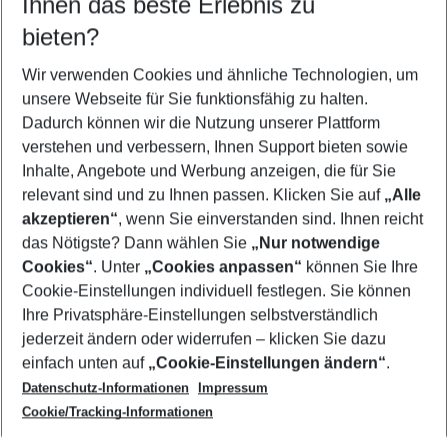
Ihnen das beste Erlebnis zu
10.08.26
–
08.08.27
5-8 Nächte
bieten?
Wer wird verreisen
2 Erwachsene
Keine Kinder
Wir verwenden Cookies und ähnliche Technologien, um
unsere Webseite für Sie funktionsfähig zu halten.
Mehr Filter anzeigen
Dadurch können wir die Nutzung unserer Plattform
verstehen und verbessern, Ihnen Support bieten sowie
Inhalte, Angebote und Werbung anzeigen, die für Sie
relevant sind und zu Ihnen passen. Klicken Sie auf
„Alle
akzeptieren“
, wenn Sie einverstanden sind. Ihnen reicht
das Nötigste? Dann wählen Sie
„Nur notwendige
Footer
Cookies“
. Unter
„Cookies anpassen“
können Sie Ihre
Footer navigation
Cookie-Einstellungen individuell festlegen. Sie können
Über uns
Ihre Privatsphäre-Einstellungen selbstverständlich
AGB
jederzeit ändern oder widerrufen – klicken Sie dazu
Service & Hilfe
Cookie-Einstellungen ändern
einfach unten auf
„Cookie-Einstellungen ändern“
.
Barrierefreies Reisen
Datenschutz-Informationen
Impressum
Cookie-Richtlinie
Folgen Sie uns
Check-in
Cookie/Tracking-Informationen
Datenschutz
FAQ
Impressum