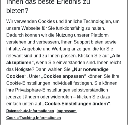
Ihnen das beste Erlebnis zu
10.08.26
–
08.08.27
5-8 Nächte
bieten?
Wer wird verreisen
2 Erwachsene
Keine Kinder
Wir verwenden Cookies und ähnliche Technologien, um
unsere Webseite für Sie funktionsfähig zu halten.
Mehr Filter anzeigen
Dadurch können wir die Nutzung unserer Plattform
verstehen und verbessern, Ihnen Support bieten sowie
Inhalte, Angebote und Werbung anzeigen, die für Sie
relevant sind und zu Ihnen passen. Klicken Sie auf
„Alle
akzeptieren“
, wenn Sie einverstanden sind. Ihnen reicht
das Nötigste? Dann wählen Sie
„Nur notwendige
Footer
Cookies“
. Unter
„Cookies anpassen“
können Sie Ihre
Footer navigation
Cookie-Einstellungen individuell festlegen. Sie können
Über uns
Ihre Privatsphäre-Einstellungen selbstverständlich
AGB
jederzeit ändern oder widerrufen – klicken Sie dazu
Service & Hilfe
Cookie-Einstellungen ändern
einfach unten auf
„Cookie-Einstellungen ändern“
.
Barrierefreies Reisen
Datenschutz-Informationen
Impressum
Cookie-Richtlinie
Folgen Sie uns
Check-in
Cookie/Tracking-Informationen
Datenschutz
FAQ
Impressum