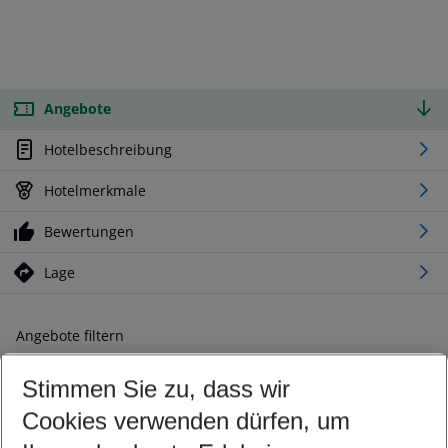
Angebote
Hotelbeschreibung
Hotelmerkmale
Bewertungen
Lage
Angebote filtern
Ändern Sie Ihre Kriterien nach Ihren Wünschen
Stimmen Sie zu, dass wir
Abflughafen wählen
Beliebiger Abflughafen
Cookies verwenden dürfen, um
Reisezeitraum wählen