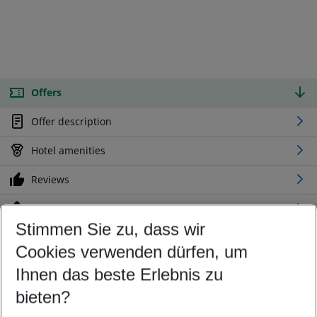
Offers
Offer description
Hotel amenities
Reviews
Location
Stimmen Sie zu, dass wir
Cookies verwenden dürfen, um
Customize your offer
Find the perfect deal which suits your best
Ihnen das beste Erlebnis zu
Your departure airport
bieten?
Any airport