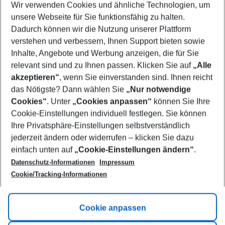
Wir verwenden Cookies und ähnliche Technologien, um
Select your date range
unsere Webseite für Sie funktionsfähig zu halten.
10/08/26
–
08/08/27
5-8 nights
Dadurch können wir die Nutzung unserer Plattform
Who will travel
verstehen und verbessern, Ihnen Support bieten sowie
2 adults
No children
Inhalte, Angebote und Werbung anzeigen, die für Sie
relevant sind und zu Ihnen passen. Klicken Sie auf
„Alle
Show more filter
akzeptieren“
, wenn Sie einverstanden sind. Ihnen reicht
das Nötigste? Dann wählen Sie
„Nur notwendige
Cookies“
. Unter
„Cookies anpassen“
können Sie Ihre
Cookie-Einstellungen individuell festlegen. Sie können
Ihre Privatsphäre-Einstellungen selbstverständlich
jederzeit ändern oder widerrufen – klicken Sie dazu
Footer
einfach unten auf
„Cookie-Einstellungen ändern“
.
Footer navigation
Title A
Datenschutz-Informationen
Impressum
Cookie/Tracking-Informationen
Link A
Title B
Link A
Cookie anpassen
Title C