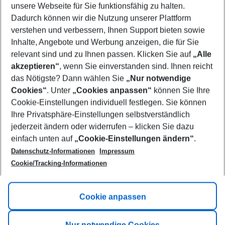
unsere Webseite für Sie funktionsfähig zu halten.
07/08/26
–
05/08/27
5-8 nights
Dadurch können wir die Nutzung unserer Plattform
Who will travel
verstehen und verbessern, Ihnen Support bieten sowie
2 adults
No children
Inhalte, Angebote und Werbung anzeigen, die für Sie
relevant sind und zu Ihnen passen. Klicken Sie auf
„Alle
Show more filter
akzeptieren“
, wenn Sie einverstanden sind. Ihnen reicht
das Nötigste? Dann wählen Sie
„Nur notwendige
Cookies“
. Unter
„Cookies anpassen“
können Sie Ihre
Cookie-Einstellungen individuell festlegen. Sie können
Ihre Privatsphäre-Einstellungen selbstverständlich
jederzeit ändern oder widerrufen – klicken Sie dazu
Footer
einfach unten auf
„Cookie-Einstellungen ändern“
.
Footer navigation
Title A
Datenschutz-Informationen
Impressum
Cookie/Tracking-Informationen
Link A
Title B
Link A
Cookie anpassen
Title C
Link A
Nur notwendige Cookies