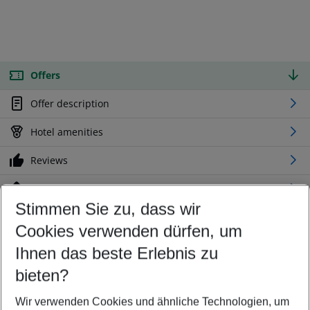
Offers
Offer description
Hotel amenities
Reviews
Location
Stimmen Sie zu, dass wir
Cookies verwenden dürfen, um
Customize your offer
Find the perfect deal which suits your best
Ihnen das beste Erlebnis zu
Your departure airport
bieten?
Any airport
Wir verwenden Cookies und ähnliche Technologien, um
Select your date range