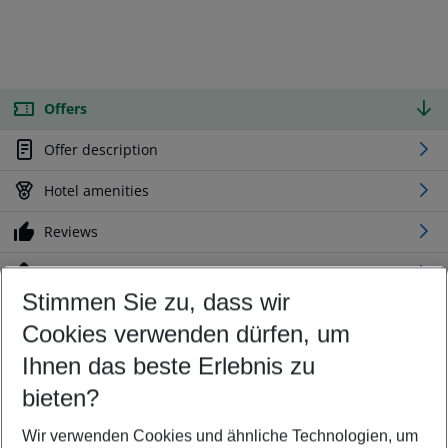
Offers
Offer description
Hotel amenities
Reviews
Location
Stimmen Sie zu, dass wir
Cookies verwenden dürfen, um
Customize your offer
Find the perfect deal which suits your best
Ihnen das beste Erlebnis zu
Your departure airport
bieten?
Any airport
Wir verwenden Cookies und ähnliche Technologien, um
Select your date range