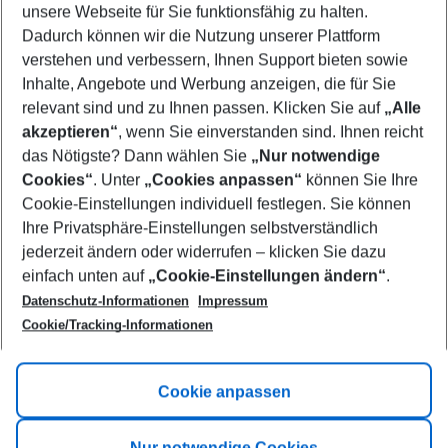
unsere Webseite für Sie funktionsfähig zu halten.
08/08/26
–
06/08/27
5-8 nights
Dadurch können wir die Nutzung unserer Plattform
Who will travel
verstehen und verbessern, Ihnen Support bieten sowie
2 adults
No children
Inhalte, Angebote und Werbung anzeigen, die für Sie
relevant sind und zu Ihnen passen. Klicken Sie auf
„Alle
Show more filter
akzeptieren“
, wenn Sie einverstanden sind. Ihnen reicht
das Nötigste? Dann wählen Sie
„Nur notwendige
Cookies“
. Unter
„Cookies anpassen“
können Sie Ihre
Cookie-Einstellungen individuell festlegen. Sie können
Ihre Privatsphäre-Einstellungen selbstverständlich
jederzeit ändern oder widerrufen – klicken Sie dazu
Footer
einfach unten auf
„Cookie-Einstellungen ändern“
.
Footer navigation
Title A
Datenschutz-Informationen
Impressum
Cookie/Tracking-Informationen
Link A
Title B
Link A
Cookie anpassen
Title C
Link A
Nur notwendige Cookies