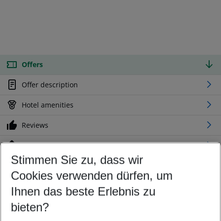
Offers
Offer description
Hotel amenities
Reviews
Location
Stimmen Sie zu, dass wir
Cookies verwenden dürfen, um
Customize your offer
Find the perfect deal which suits your best
Ihnen das beste Erlebnis zu
Your departure airport
bieten?
Any airport