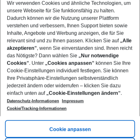
Wir verwenden Cookies und ähnliche Technologien, um
Select your date range
unsere Webseite für Sie funktionsfähig zu halten.
10/08/26
–
08/08/27
5-8 nights
Dadurch können wir die Nutzung unserer Plattform
Who will travel
verstehen und verbessern, Ihnen Support bieten sowie
2 adults
No children
Inhalte, Angebote und Werbung anzeigen, die für Sie
relevant sind und zu Ihnen passen. Klicken Sie auf
„Alle
Show more filter
akzeptieren“
, wenn Sie einverstanden sind. Ihnen reicht
das Nötigste? Dann wählen Sie
„Nur notwendige
Cookies“
. Unter
„Cookies anpassen“
können Sie Ihre
Cookie-Einstellungen individuell festlegen. Sie können
Ihre Privatsphäre-Einstellungen selbstverständlich
jederzeit ändern oder widerrufen – klicken Sie dazu
Footer
einfach unten auf
„Cookie-Einstellungen ändern“
.
Footer navigation
Title A
Datenschutz-Informationen
Impressum
Cookie/Tracking-Informationen
Link A
Title B
Link A
Cookie anpassen
Title C