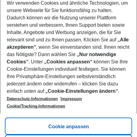
Wir verwenden Cookies und ähnliche Technologien, um
Select your date range
unsere Webseite für Sie funktionsfähig zu halten.
10/08/26
–
08/08/27
5-8 nights
Dadurch können wir die Nutzung unserer Plattform
Who will travel
verstehen und verbessern, Ihnen Support bieten sowie
2 adults
No children
Inhalte, Angebote und Werbung anzeigen, die für Sie
relevant sind und zu Ihnen passen. Klicken Sie auf
„Alle
Show more filter
akzeptieren“
, wenn Sie einverstanden sind. Ihnen reicht
das Nötigste? Dann wählen Sie
„Nur notwendige
Cookies“
. Unter
„Cookies anpassen“
können Sie Ihre
Cookie-Einstellungen individuell festlegen. Sie können
Ihre Privatsphäre-Einstellungen selbstverständlich
jederzeit ändern oder widerrufen – klicken Sie dazu
Footer
einfach unten auf
„Cookie-Einstellungen ändern“
.
Footer navigation
Title A
Datenschutz-Informationen
Impressum
Cookie/Tracking-Informationen
Link A
Title B
Link A
Cookie anpassen
Title C