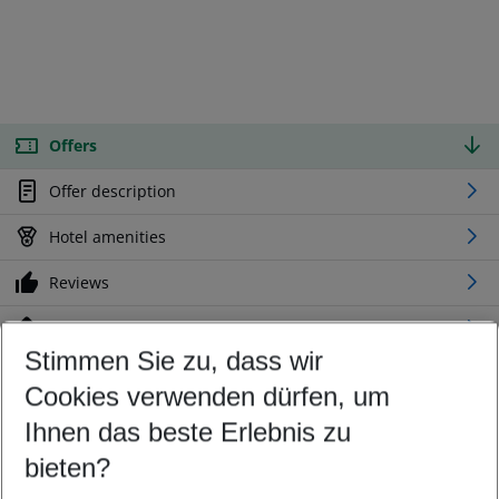
Offers
Offer description
Hotel amenities
Reviews
Location
Stimmen Sie zu, dass wir
Cookies verwenden dürfen, um
Customize your offer
Find the perfect deal which suits your best
Ihnen das beste Erlebnis zu
Your departure airport
bieten?
Any airport