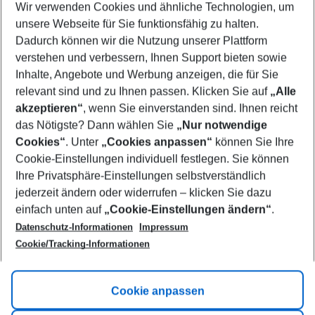
Wir verwenden Cookies und ähnliche Technologien, um
Select your date range
unsere Webseite für Sie funktionsfähig zu halten.
12/08/26
–
10/08/27
5-8 nights
Dadurch können wir die Nutzung unserer Plattform
Who will travel
verstehen und verbessern, Ihnen Support bieten sowie
2 adults
No children
Inhalte, Angebote und Werbung anzeigen, die für Sie
relevant sind und zu Ihnen passen. Klicken Sie auf
„Alle
Show more filter
akzeptieren“
, wenn Sie einverstanden sind. Ihnen reicht
das Nötigste? Dann wählen Sie
„Nur notwendige
Cookies“
. Unter
„Cookies anpassen“
können Sie Ihre
Cookie-Einstellungen individuell festlegen. Sie können
Ihre Privatsphäre-Einstellungen selbstverständlich
jederzeit ändern oder widerrufen – klicken Sie dazu
Footer
einfach unten auf
„Cookie-Einstellungen ändern“
.
Footer navigation
Title A
Datenschutz-Informationen
Impressum
Cookie/Tracking-Informationen
Link A
Title B
Link A
Cookie anpassen
Title C