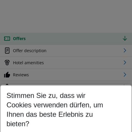
Offers
Offer description
Hotel amenities
Reviews
Location
Stimmen Sie zu, dass wir
Cookies verwenden dürfen, um
Customize your offer
Find the perfect deal which suits your best
Ihnen das beste Erlebnis zu
Your departure airport
bieten?
Any airport