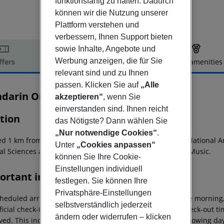
funktionsfähig zu halten. Dadurch
können wir die Nutzung unserer
Plattform verstehen und
verbessern, Ihnen Support bieten
sowie Inhalte, Angebote und
Werbung anzeigen, die für Sie
ffers
Offer description
Hotel amenities
relevant sind und zu Ihnen
r description
passen. Klicken Sie auf
„Alle
darin Oriental Ritz, Madrid
akzeptieren“
, wenn Sie
5
einverstanden sind. Ihnen reicht
tion
das Nötigste? Dann wählen Sie
„Nur notwendige Cookies“
.
ed 1 km from the city center of Madrid, 1.5 km from The Nationa
Unter
„Cookies anpassen“
al Sciences and 4.5 km from The National Auditorium of Music.
können Sie Ihre Cookie-
Einstellungen individuell
ortant info
festlegen. Sie können Ihre
Privatsphäre-Einstellungen
heduled arrivals in the destination area from 04:00 in the morning,
selbstverständlich jederzeit
ficial check-in time of the respective hotel. The official check-out 
ändern oder widerrufen – klicken
ed. This includes return flights until 3.00 a.m. on the following da