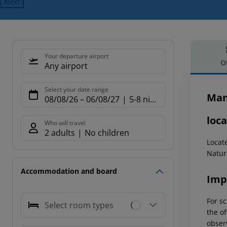
Next
Your departure airport
O
Any airport
Offe
Select your date range
Man
08/08/26
–
06/08/27
5-8 nights
loca
Who will travel
2 adults
No children
Locat
Natur
Accommodation and board
Imp
For sc
Select room types
the of
observ