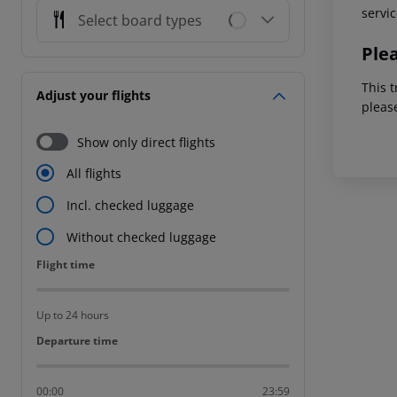
servic
Select board types
Ple
This t
Adjust your flights
pleas
Show only direct flights
All flights
Incl. checked luggage
Without checked luggage
Flight time
Flight time
Up to 24 hours
Departure time
Departure time
00:00
23:59