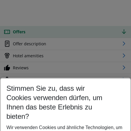
Offers
Offer description
Hotel amenities
Reviews
Location
Stimmen Sie zu, dass wir
Cookies verwenden dürfen, um
Customize your offer
Find the perfect deal which suits your best
Ihnen das beste Erlebnis zu
Your departure airport
bieten?
Any airport
Wir verwenden Cookies und ähnliche Technologien, um
Select your date range