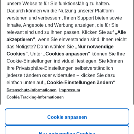
unsere Webseite für Sie funktionsfähig zu halten.
09/08/26
–
07/08/27
5-8 nights
Dadurch können wir die Nutzung unserer Plattform
Who will travel
verstehen und verbessern, Ihnen Support bieten sowie
2 adults
No children
Inhalte, Angebote und Werbung anzeigen, die für Sie
relevant sind und zu Ihnen passen. Klicken Sie auf
„Alle
Show more filter
akzeptieren“
, wenn Sie einverstanden sind. Ihnen reicht
das Nötigste? Dann wählen Sie
„Nur notwendige
Cookies“
. Unter
„Cookies anpassen“
können Sie Ihre
Cookie-Einstellungen individuell festlegen. Sie können
Ihre Privatsphäre-Einstellungen selbstverständlich
jederzeit ändern oder widerrufen – klicken Sie dazu
Footer
einfach unten auf
„Cookie-Einstellungen ändern“
.
Footer navigation
Title A
Datenschutz-Informationen
Impressum
Cookie/Tracking-Informationen
Link A
Title B
Link A
Cookie anpassen
Title C
Link A
Nur notwendige Cookies