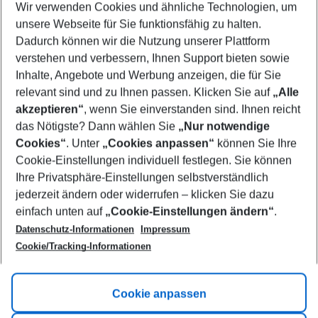
Wir verwenden Cookies und ähnliche Technologien, um
Select your date range
unsere Webseite für Sie funktionsfähig zu halten.
10/08/26
–
08/08/27
5-8 nights
Dadurch können wir die Nutzung unserer Plattform
Who will travel
verstehen und verbessern, Ihnen Support bieten sowie
2 adults
No children
Inhalte, Angebote und Werbung anzeigen, die für Sie
relevant sind und zu Ihnen passen. Klicken Sie auf
„Alle
Show more filter
akzeptieren“
, wenn Sie einverstanden sind. Ihnen reicht
das Nötigste? Dann wählen Sie
„Nur notwendige
Cookies“
. Unter
„Cookies anpassen“
können Sie Ihre
Cookie-Einstellungen individuell festlegen. Sie können
Ihre Privatsphäre-Einstellungen selbstverständlich
jederzeit ändern oder widerrufen – klicken Sie dazu
Footer
einfach unten auf
„Cookie-Einstellungen ändern“
.
Footer navigation
Title A
Datenschutz-Informationen
Impressum
Cookie/Tracking-Informationen
Link A
Title B
Link A
Cookie anpassen
Title C