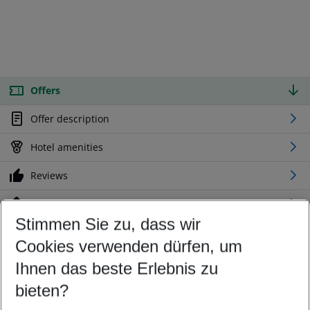
Offers
Offer description
Hotel amenities
Reviews
Location
Stimmen Sie zu, dass wir
Cookies verwenden dürfen, um
Customize your offer
Find the perfect deal which suits your best
Ihnen das beste Erlebnis zu
Your departure airport
bieten?
Any airport