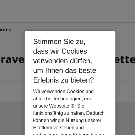
omes
Stimmen Sie zu,
dass wir Cookies
ravel search by first lett
verwenden dürfen,
um Ihnen das beste
Erlebnis zu bieten?
Wir verwenden Cookies und
ähnliche Technologien, um
unsere Webseite für Sie
funktionsfähig zu halten. Dadurch
Title C
können wir die Nutzung unserer
Plattform verstehen und
Link A
verbessern, Ihnen Support bieten