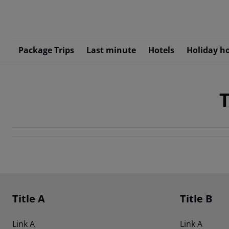
Package Trips
Last minute
Hotels
Holiday h
T
Footer
Footer navigation
Title A
Title B
Link A
Link A