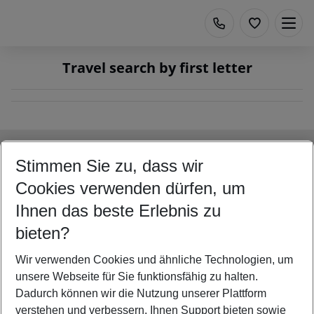
Travel search by first letter
Footer
Footer navigation
Title A
Stimmen Sie zu, dass wir
Link A
Cookies verwenden dürfen, um
Title B
Ihnen das beste Erlebnis zu
Link A
bieten?
Title C
Link A
Wir verwenden Cookies und ähnliche Technologien, um
unsere Webseite für Sie funktionsfähig zu halten.
Dadurch können wir die Nutzung unserer Plattform
verstehen und verbessern, Ihnen Support bieten sowie
©
2026
All rights reserved