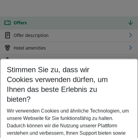
Offers
Offer description
Hotel amenities
Location
Stimmen Sie zu, dass wir
Cookies verwenden dürfen, um
Customize your offer
Find the perfect deal which suits your best
Ihnen das beste Erlebnis zu
Your departure airport
bieten?
Any airport
Wir verwenden Cookies und ähnliche Technologien, um
Select your date range
unsere Webseite für Sie funktionsfähig zu halten.
11/08/26
–
09/08/27
5-8 nights
Dadurch können wir die Nutzung unserer Plattform
Who will travel
verstehen und verbessern, Ihnen Support bieten sowie
2 adults
No children