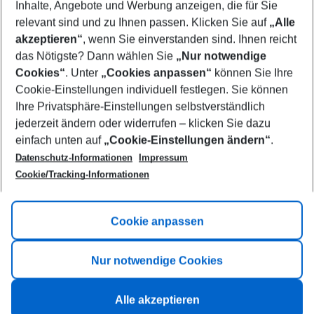
Inhalte, Angebote und Werbung anzeigen, die für Sie
relevant sind und zu Ihnen passen. Klicken Sie auf
„Alle
Show more filter
akzeptieren“
, wenn Sie einverstanden sind. Ihnen reicht
das Nötigste? Dann wählen Sie
„Nur notwendige
Cookies“
. Unter
„Cookies anpassen“
können Sie Ihre
Cookie-Einstellungen individuell festlegen. Sie können
Ihre Privatsphäre-Einstellungen selbstverständlich
jederzeit ändern oder widerrufen – klicken Sie dazu
Footer
einfach unten auf
„Cookie-Einstellungen ändern“
.
Footer navigation
Title A
Datenschutz-Informationen
Impressum
Cookie/Tracking-Informationen
Link A
Title B
Link A
Cookie anpassen
Title C
Link A
Nur notwendige Cookies
Alle akzeptieren
©
2026
All rights reserved