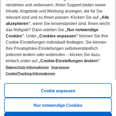
Who will travel
verstehen und verbessern, Ihnen Support bieten sowie
2 adults
No children
Inhalte, Angebote und Werbung anzeigen, die für Sie
relevant sind und zu Ihnen passen. Klicken Sie auf
„Alle
Show more filter
akzeptieren“
, wenn Sie einverstanden sind. Ihnen reicht
das Nötigste? Dann wählen Sie
„Nur notwendige
Cookies“
. Unter
„Cookies anpassen“
können Sie Ihre
Cookie-Einstellungen individuell festlegen. Sie können
Ihre Privatsphäre-Einstellungen selbstverständlich
jederzeit ändern oder widerrufen – klicken Sie dazu
Footer
einfach unten auf
„Cookie-Einstellungen ändern“
.
Footer navigation
Title A
Datenschutz-Informationen
Impressum
Cookie/Tracking-Informationen
Link A
Title B
Link A
Cookie anpassen
Title C
Link A
Nur notwendige Cookies