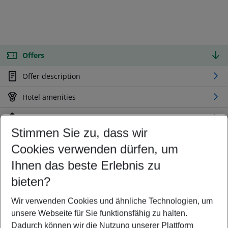
Offers
Offer description
Hotel amenities
Location
Stimmen Sie zu, dass wir
Cookies verwenden dürfen, um
Customize your offer
Find the perfect deal which suits your best
Ihnen das beste Erlebnis zu
Your departure airport
bieten?
Any airport
Wir verwenden Cookies und ähnliche Technologien, um
Select your date range
unsere Webseite für Sie funktionsfähig zu halten.
12/08/26
–
10/08/27
5-8 nights
Dadurch können wir die Nutzung unserer Plattform