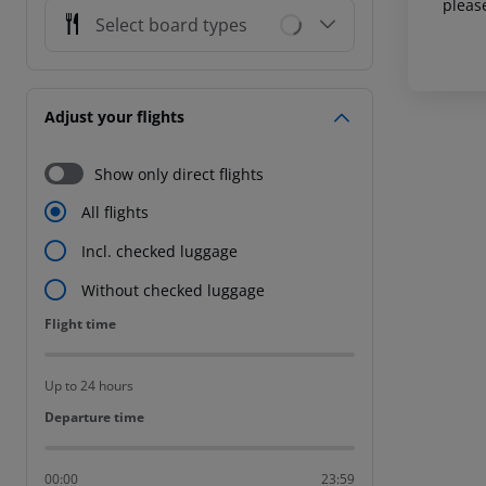
pleas
Select board types
Adjust your flights
Show only direct flights
All flights
Incl. checked luggage
Without checked luggage
Flight time
Flight time
Up to 24 hours
Departure time
Departure time
00:00
23:59