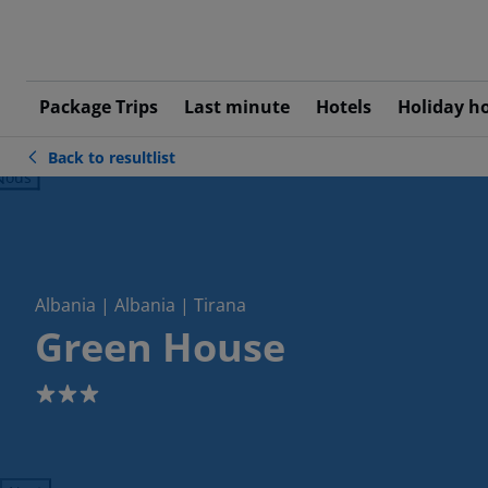
Package Trips
Last minute
Hotels
Holiday h
Back to resultlist
ious
Albania | Albania | Tirana
Green House
3