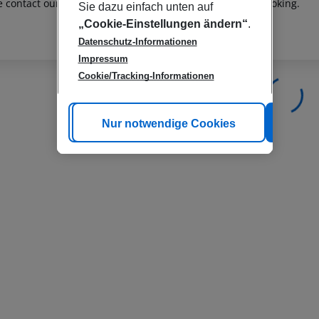
e contact our customer service before confirming your booking.
Sie dazu einfach unten auf
„Cookie-Einstellungen ändern“
.
Datenschutz-Informationen
Impressum
Cookie/Tracking-Informationen
Cookie anpassen
Nur notwendige Cookies
Alle