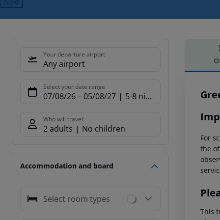
Next
Your departure airport
O
Any airport
Offe
Select your date range
Gre
07/08/26
–
05/08/27
5-8 nights
Imp
Who will travel
2 adults
No children
For sc
the of
observ
Accommodation and board
servic
Ple
Select room types
This t