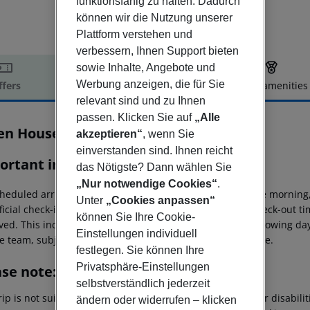
funktionsfähig zu halten. Dadurch
können wir die Nutzung unserer
Plattform verstehen und
verbessern, Ihnen Support bieten
sowie Inhalte, Angebote und
Werbung anzeigen, die für Sie
ffers
Offer description
Hotel amenities
relevant sind und zu Ihnen
r description
passen. Klicken Sie auf
„Alle
en House
akzeptieren“
, wenn Sie
3
einverstanden sind. Ihnen reicht
ortant info
das Nötigste? Dann wählen Sie
„Nur notwendige Cookies“
.
heduled arrivals in the destination area from 04:00 in the morning,
Unter
„Cookies anpassen“
ficial check-in time of the respective hotel. The official check-out 
können Sie Ihre Cookie-
ed. This includes return flights until 3.00 a.m. on the following da
Einstellungen individuell
e team, subject to availability and for an additional charge.
festlegen. Sie können Ihre
Privatsphäre-Einstellungen
ase note:
selbstverständlich jederzeit
rip is not suitable for passengers with reduced mobility or disabil
ändern oder widerrufen – klicken